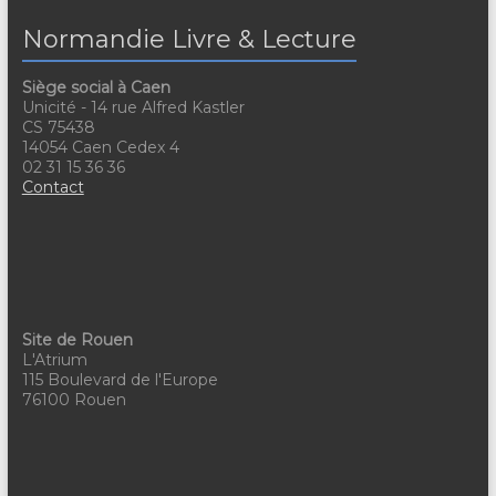
e
n
i
Normandie Livre & Lecture
m
e
o
e
Siège social à Caen
m
n
Unicité - 14 rue Alfred Kastler
n
CS 75438
e
d
14054 Caen Cedex 4
t
02 31 15 36 36
n
e
Contact
s
t
v
u
e
s
Site de Rouen
L'Atrium
É
115 Boulevard de l'Europe
76100 Rouen
v
è
n