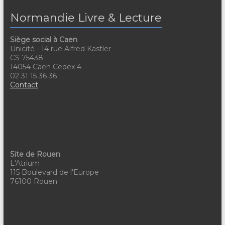
e
n
i
Normandie Livre & Lecture
m
e
o
e
Siège social à Caen
m
n
Unicité - 14 rue Alfred Kastler
n
CS 75438
e
d
14054 Caen Cedex 4
t
02 31 15 36 36
n
e
Contact
s
t
v
u
e
s
Site de Rouen
L'Atrium
É
115 Boulevard de l'Europe
76100 Rouen
v
è
n