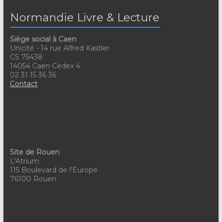
e
n
i
Normandie Livre & Lecture
m
e
o
e
Siège social à Caen
m
n
Unicité - 14 rue Alfred Kastler
n
CS 75438
e
d
14054 Caen Cedex 4
t
02 31 15 36 36
n
e
Contact
s
t
v
u
e
s
Site de Rouen
L'Atrium
É
115 Boulevard de l'Europe
76100 Rouen
v
è
n