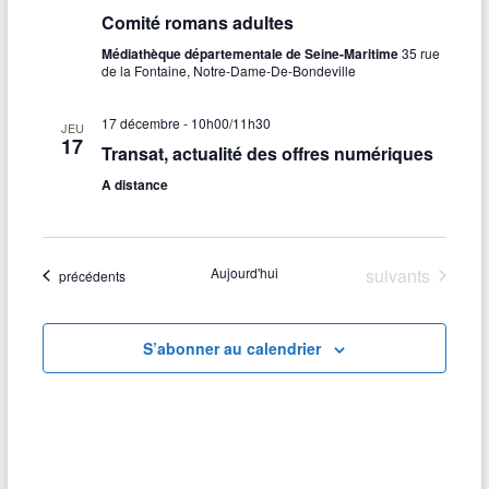
Comité romans adultes
Médiathèque départementale de Seine-Maritime
35 rue
de la Fontaine, Notre-Dame-De-Bondeville
17 décembre - 10h00
/
11h30
JEU
17
Transat, actualité des offres numériques
A distance
Évènements
Aujourd'hui
suivants
Évènements
précédents
S’abonner au calendrier