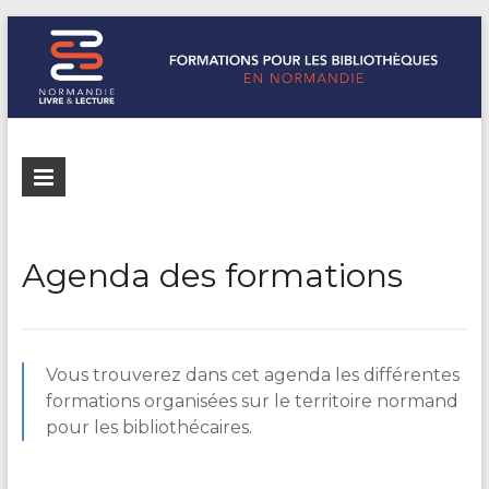
Formations
Normandie
Livre &
pour les
Lecture
bibliothèques
répertorie les
Agenda des formations
formations
de
pour les
Normandie
bibliothèques
de
Vous trouverez dans cet agenda les différentes
Normandie
formations organisées sur le territoire normand
pour les bibliothécaires.