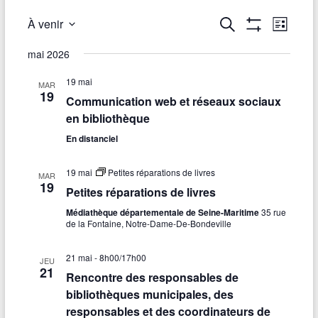
R
À venir
R
N
L
e
A
S
i
e
a
F
c
é
mai 2026
s
F
h
l
v
c
t
I
e
e
19 mai
C
e
MAR
r
i
19
h
H
c
Communication web et réseaux sociaux
c
E
t
g
en bibliothèque
R
h
e
i
L
e
a
o
En distanciel
E
r
S
n
t
F
c
n
19 mai
Petites réparations de livres
I
MAR
e
i
19
L
Petites réparations de livres
h
z
T
o
R
u
Médiathèque départementale de Seine-Maritime
35 rue
e
E
n
de la Fontaine, Notre-Dame-De-Bondeville
n
S
e
e
d
d
21 mai - 8h00
/
17h00
JEU
t
a
21
e
Rencontre des responsables de
t
n
bibliothèques municipales, des
e
v
.
responsables et des coordinateurs de
a