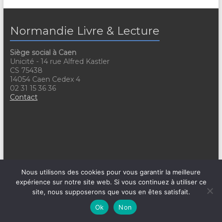
Normandie Livre & Lecture
Siège social à Caen
Unicité - 14 rue Alfred Kastler
CS 75438
14054 Caen Cedex 4
02 31 15 36 36
Contact
Site de Rouen
Nous utilisons des cookies pour vous garantir la meilleure
L'Atrium
expérience sur notre site web. Si vous continuez à utiliser ce
115 Boulevard de l'Europe
76100 Rouen
site, nous supposerons que vous en êtes satisfait.
Ok
Non