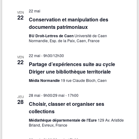
s
22 mai
VEN
22
É
Conservation et manipulation des
documents patrimoniaux
v
BU Droit-Lettres de Caen
Université de Caen
è
Normandie, Esp. de la Paix, Caen, France
n
22 mai - 9h30
/
12h30
VEN
e
22
Partage d’expériences suite au cycle
m
Diriger une bibliothèque territoriale
e
Média Normandie
19 rue Claude Bloch, Caen
n
28 mai - 9h00
/
29 mai - 17h00
JEU
28
t
Choisir, classer et organiser ses
collections
s
Médiathèque départementale de l'Eure
129 Av. Aristide
Briand, Evreux, France