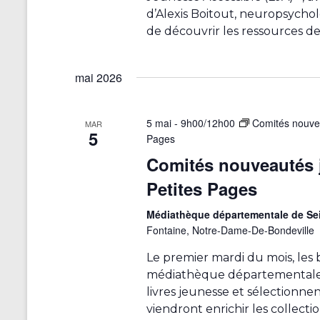
i
d’Alexis Boitout, neuropsychol
s
de découvrir les ressources d
a
t
mai 2026
i
o
n
5 mai - 9h00
/
12h00
Comités nouvea
MAR
d
5
Pages
e
Comités nouveautés j
l
a
Petites Pages
l
Médiathèque départementale de Se
i
Fontaine, Notre-Dame-De-Bondeville
s
t
Le premier mardi du mois, les b
e
médiathèque départementale 
d
livres jeunesse et sélectionne
e
viendront enrichir les collecti
s