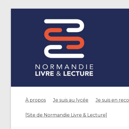
À propos
Je suis au lycée
Je suis en rec
[Site de Normandie Livre & Lecture]