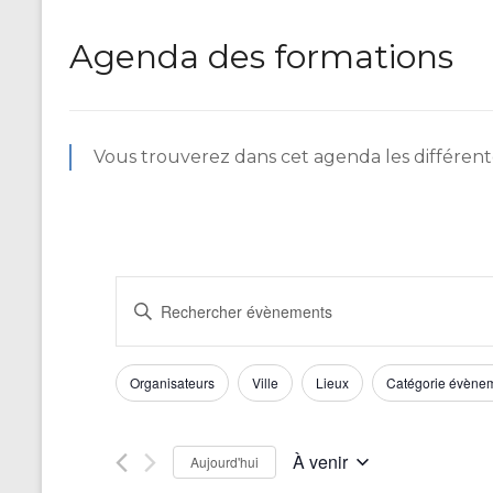
Agenda des formations
Vous trouverez dans cet agenda les différente
R
S
a
e
i
c
s
F
L
Organisateurs
Ville
Lieux
Catégorie évène
i
h
a
i
r
m
m
l
e
o
o
À venir
t
Aujourd'hui
r
t
d
S