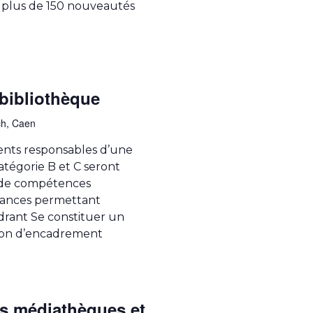
si plus de 150 nouveautés
bibliothèque
ch, Caen
gents responsables d’une
atégorie B et C seront
er de compétences
ssances permettant
drant Se constituer un
tion d’encadrement
es médiathèques et