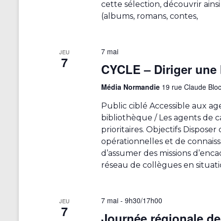
cette sélection, découvrir ain
é
(albums, romans, contes,
v
é
n
7 mai
JEU
e
7
CYCLE – Diriger une 
m
e
Média Normandie
19 rue Claude Blo
n
t
Public ciblé Accessible aux a
s
bibliothèque / Les agents de c
a
prioritaires. Objectifs Dispos
v
opérationnelles et de connai
e
d’assumer des missions d’enca
c
réseau de collègues en situa
l
e
s
7 mai - 9h30
/
17h00
JEU
7
r
Journée régionale d