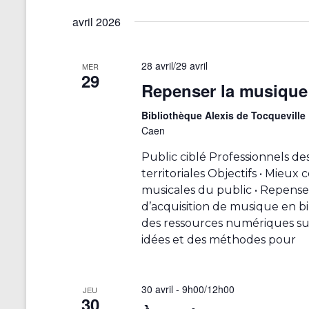
r
-
é
i
c
c
e
avril 2026
l
f
l
e
h
s
i
é
c
.
c
e
t
28 avril
/
29 avril
MER
R
a
29
i
e
Repenser la musique
e
o
t
c
n
t
i
h
Bibliothèque Alexis de Tocqueville
n
o
e
n
Caen
e
r
n
z
a
c
Public ciblé Professionnels de
d
u
h
territoriales Objectifs • Mieux 
n
e
v
e
e
musicales du public • Repenser
l
r
i
d
d’acquisition de musique en b
'
É
a
des ressources numériques sur
g
v
u
t
è
idées et des méthodes pour
n
e
a
n
.
e
e
t
d
m
30 avril - 9h00
/
12h00
e
JEU
e
i
30
n
s