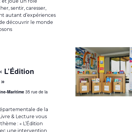
 et joue un rôle
er, sentir, caresser,
ont autant d’expériences
 de découvrir le monde
osons
« L’Édition
 »
ine-Maritime
35 rue de la
épartementale de la
ivre & Lecture vous
hème : « L’Édition
vec une intervention