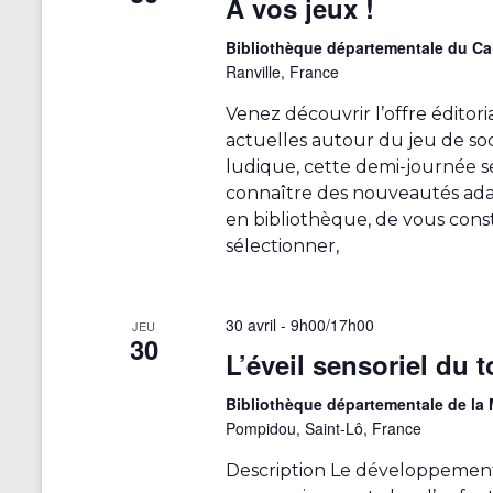
À vos jeux !
o
t
e
s
Bibliothèque départementale du C
n
n
p
Ranville, France
t
a
d
r
r
Venez découvrir l’offre éditori
e
m
é
actuelles autour du jeu de so
o
e
v
ludique, cette demi-journée se
t
s
connaître des nouveautés ada
-
u
d
c
en bibliothèque, de vous cons
u
e
l
sélectionner,
é
f
s
.
o
É
r
30 avril - 9h00
/
17h00
JEU
m
30
v
L’éveil sensoriel du t
u
è
l
Bibliothèque départementale de l
a
n
Pompidou, Saint-Lô, France
i
e
Description Le développement 
r