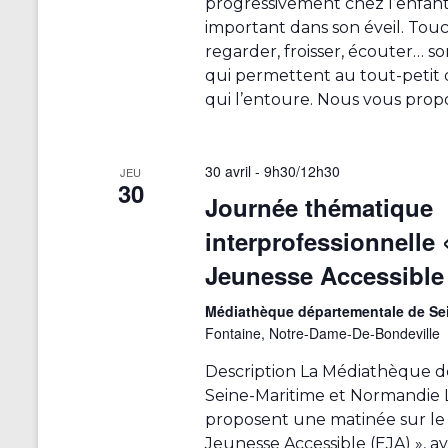
progressivement chez l’enfant
e
m
important dans son éveil. Touch
e
e
regarder, froisser, écouter… s
n
n
qui permettent au tout-petit
t
qui l’entoure. Nous vous prop
r
t
a
s
î
30 avril - 9h30
/
12h30
n
JEU
30
e
Journée thématique
r
interprofessionnelle 
a
Jeunesse Accessible
l
'
Médiathèque départementale de Se
a
Fontaine, Notre-Dame-De-Bondeville
c
t
Description La Médiathèque d
u
Seine-Maritime et Normandie L
a
proposent une matinée sur le t
l
Jeunesse Accessible (EJA) », a