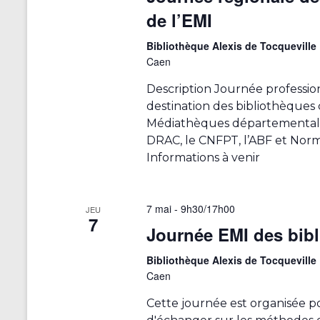
é
de l’EMI
s
u
Bibliothèque Alexis de Tocqueville
l
Caen
t
Description Journée professio
a
destination des bibliothèques 
t
Médiathèques départementale
s
DRAC, le CNFPT, l’ABF et Norm
f
Informations à venir
i
l
t
7 mai - 9h30
/
17h00
r
JEU
7
é
Journée EMI des bib
s
Bibliothèque Alexis de Tocqueville
.
Caen
Cette journée est organisée 