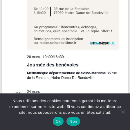
20 mars - 10h00
/
16h30
Journée des bénévoles
Médiathèque départementale de Seine-Maritime
35 rue
de la Fontaine, Notre-Dame-De-Bondeville
24 mars
MAR
24
EMI : faire face à la désinformation à l’ère
Nous utilisons des cookies pour vous garantir la meilleure
de l’Intelligence Artificielle
expérience sur notre site web. Si vous continuez à utiliser ce
site, nous supposerons que vous en êtes satisfait.
Média Normandie
19 rue Claude Bloch, Caen
Ok
Non
24 mars - 10h00
/
11h00
MAR