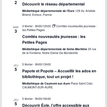
2
Découvrir le réseau départemental
Médiathèque départementale de l'Eure
129 Av. Aristide
Briand, Evreux, France
3 février - 9h00
/
12h00
Comités nouveautés jeunesse :
MAR
les Petites Pages
3
Comités nouveautés jeunesse : les
Petites Pages
Médiathèque départementale de Seine-Maritime
35 rue
de la Fontaine, Notre-Dame-De-Bondeville
5 février - 9h00
/
13h00
JEU
5
Papote et Popote – Accueillir les ados en
bibliothèque, tout un projet !
Médiathèque de Caumont-sur-Aure
Place Saint Clair,
CAUMONT-SUR-AURE
5 février - 9h00
/
16h30
JEU
5
Découvrir Éole, l’offre accessible aux