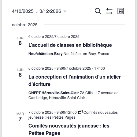
 - 
R
4/10/2025
3/12/2026
R
N
L
e
A
S
i
e
a
F
c
octobre 2025
é
s
F
h
v
c
l
t
I
e
C
6 octobre 2025
/
7 octobre 2025
e
e
LUN
r
i
h
H
6
c
L’accueil de classes en bibliothèque
c
E
t
g
R
h
e
Neufchâtel-en-Bray
Neufchâtel-en-Bray, France
i
L
e
a
E
o
r
S
n
6 octobre 2025 - 9h00
/
7 octobre 2025 - 17h00
t
LUN
F
c
6
n
I
La conception et l’animation d’un atelier
i
e
L
h
d’écriture
T
z
o
R
u
CNFPT Hérouville-Saint-Clair
ZA Citis - 17 avenue de
e
E
Cambridge, Hérouville-Saint-Clair
n
n
S
e
e
d
d
7 octobre 2025 - 9h00
/
12h00
Comités nouveautés
MAR
t
a
jeunesse : les Petites Pages
7
e
t
n
Comités nouveautés jeunesse : les
v
e
Petites Pages
a
.