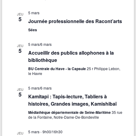
5 mars
JEU
5
Journée professionnelle des Racont’arts
Sées
5 mars
/
6 mars
JEU
5
Accueillir des publics allophones à la
bibliothèque
BU Centrale du Have - la Capsule
25 r Philippe Lebon,
le Havre
5 mars
/
6 mars
JEU
5
Kamitapi : Tapis-lecture, Tabliers à
histoires, Grandes images, Kamishibaï
Médiathèque départementale de Seine-Maritime
35 rue
de la Fontaine, Notre-Dame-De-Bondeville
5 mars - 9h00
/
16h30
JEU