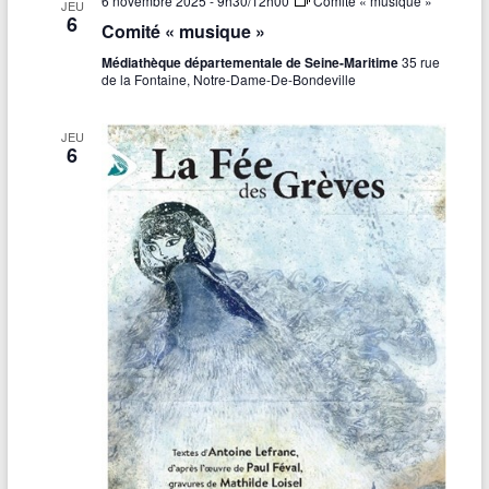
6 novembre 2025 - 9h30
/
12h00
Comité « musique »
JEU
6
Comité « musique »
Médiathèque départementale de Seine-Maritime
35 rue
de la Fontaine, Notre-Dame-De-Bondeville
JEU
6