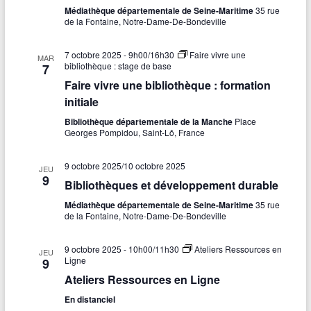
u
Médiathèque départementale de Seine-Maritime
35 rue
v
de la Fontaine, Notre-Dame-De-Bondeville
e
i
s
7 octobre 2025 - 9h00
/
16h30
Faire vivre une
MAR
g
bibliothèque : stage de base
7
É
Faire vivre une bibliothèque : formation
a
v
initiale
t
è
Bibliothèque départementale de la Manche
Place
Georges Pompidou, Saint-Lô, France
n
i
e
o
9 octobre 2025
/
10 octobre 2025
JEU
9
m
Bibliothèques et développement durable
n
e
Médiathèque départementale de Seine-Maritime
35 rue
d
de la Fontaine, Notre-Dame-De-Bondeville
n
e
t
9 octobre 2025 - 10h00
/
11h30
Ateliers Ressources en
JEU
v
Ligne
9
Ateliers Ressources en Ligne
u
En distanciel
e