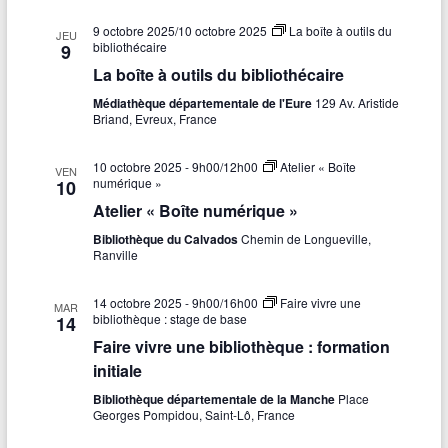
s
9 octobre 2025
/
10 octobre 2025
La boîte à outils du
JEU
bibliothécaire
9
É
La boîte à outils du bibliothécaire
v
Médiathèque départementale de l'Eure
129 Av. Aristide
Briand, Evreux, France
è
n
10 octobre 2025 - 9h00
/
12h00
Atelier « Boîte
VEN
numérique »
10
e
Atelier « Boîte numérique »
m
Bibliothèque du Calvados
Chemin de Longueville,
Ranville
e
n
14 octobre 2025 - 9h00
/
16h00
Faire vivre une
MAR
bibliothèque : stage de base
14
t
Faire vivre une bibliothèque : formation
s
initiale
Bibliothèque départementale de la Manche
Place
Georges Pompidou, Saint-Lô, France