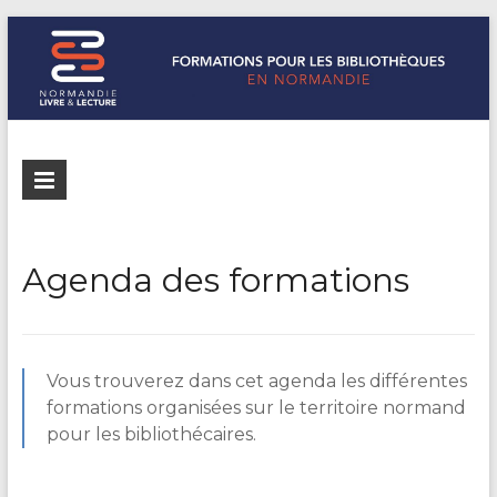
Formations
Normandie
Livre &
pour les
Lecture
bibliothèques
répertorie les
Agenda des formations
formations
de
pour les
Normandie
bibliothèques
de
Vous trouverez dans cet agenda les différentes
Normandie
formations organisées sur le territoire normand
pour les bibliothécaires.