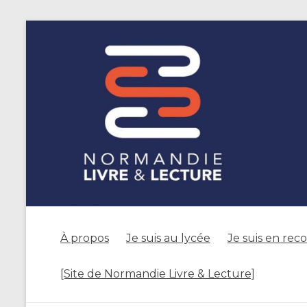
À propos
Je suis au lycée
Je suis en rec
[Site de Normandie Livre & Lecture]