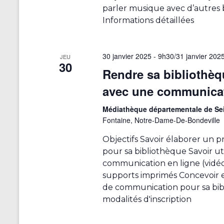
é
parler musique avec d’autres b
s
Informations détaillées
u
l
t
30 janvier 2025 - 9h30
/
31 janvier 202
JEU
a
30
Rendre sa bibliothèq
t
s
avec une communicat
f
Médiathèque départementale de Se
i
Fontaine, Notre-Dame-De-Bondeville
l
t
Objectifs Savoir élaborer un 
r
pour sa bibliothèque Savoir util
é
communication en ligne (vidéo,
s
supports imprimés Concevoir 
.
de communication pour sa bib
modalités d'inscription