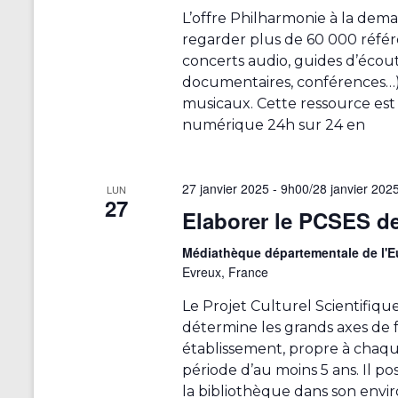
e
m
L’offre Philharmonie à la dem
e
e
regarder plus de 60 000 référ
n
concerts audio, guides d’écou
n
t
documentaires, conférences…) 
r
t
musicaux. Cette ressource est 
a
numérique 24h sur 24 en
s
î
n
e
27 janvier 2025 - 9h00
/
28 janvier 202
LUN
r
27
Elaborer le PCSES de
a
l
Médiathèque départementale de l'
'
Evreux, France
a
c
Le Projet Culturel Scientifique
t
détermine les grands axes de
u
établissement, propre à chaqu
a
période d’au moins 5 ans. Il po
l
la bibliothèque dans son envi