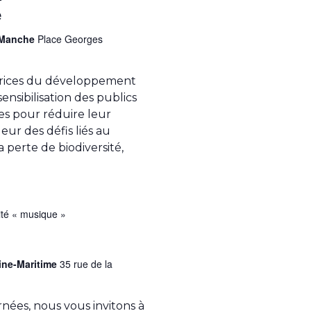
e
a Manche
Place Georges
ctrices du développement
sensibilisation des publics
es pour réduire leur
ur des défis liés au
 perte de biodiversité,
té « musique »
ine-Maritime
35 rue de la
rnées, nous vous invitons à