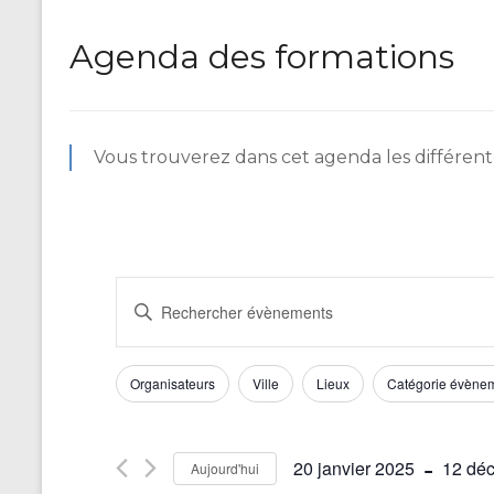
Agenda des formations
Vous trouverez dans cet agenda les différente
R
S
a
e
i
c
s
F
L
Organisateurs
Ville
Lieux
Catégorie évène
i
h
a
i
r
m
m
l
e
o
o
 - 
t
20 janvier 2025
12 dé
Aujourd'hui
r
t
d