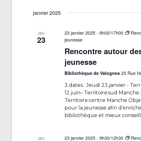
r
-
S
i
c
c
é
e
f
janvier 2025
l
l
h
s
i
é
e
.
c
c
e
23 janvier 2025 - 8h00
/
17h00
Renco
R
t
JEU
a
23
e
e
i
jeunesse
t
c
o
t
Rencontre autour des 
i
h
n
o
e
n
n
jeunesse
r
e
n
a
c
z
d
Bibliothèque de Valognes
25 Rue He
h
u
e
v
e
n
3 dates : Jeudi 23 janvier - Ter
l
r
e
i
12 juin– Territoire sud Manche J
'
É
d
Territoire centre Manche Objec
g
v
a
u
pour la jeunesse afin d’enrichir
è
t
n
a
n
e
bibliothèque et mieux conseill
e
e
.
t
d
m
e
e
i
23 janvier 2025 - 9h30
/
12h30
Renco
JEU
n
s