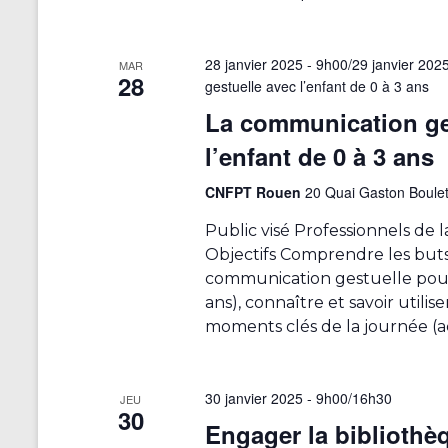
i
s
a
28 janvier 2025 - 9h00
/
29 janvier 202
MAR
28
t
gestuelle avec l’enfant de 0 à 3 ans
i
La communication ge
o
l’enfant de 0 à 3 ans
n
d
CNFPT Rouen
20 Quai Gaston Boule
e
l
Public visé Professionnels de l
a
Objectifs Comprendre les buts
l
communication gestuelle pour 
i
ans), connaître et savoir utilise
s
moments clés de la journée (acc
t
e
d
30 janvier 2025 - 9h00
/
16h30
JEU
30
e
Engager la bibliothè
s