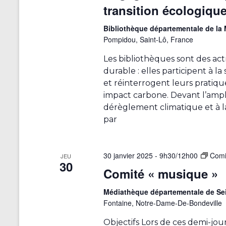
transition écologiqu
é
v
Bibliothèque départementale de l
é
Pompidou, Saint-Lô, France
n
Les bibliothèques sont des a
e
durable : elles participent à la 
m
et réinterrogent leurs pratiqu
e
impact carbone. Devant l’ample
n
dérèglement climatique et à la
t
par
s
a
v
30 janvier 2025 - 9h30
/
12h00
Comi
e
JEU
30
c
Comité « musique »
l
Médiathèque départementale de Se
e
Fontaine, Notre-Dame-De-Bondeville
s
r
Objectifs Lors de ces demi-jou