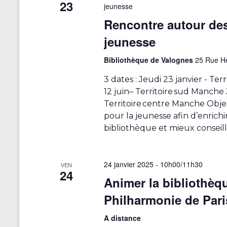
23
jeunesse
o
t
e
s
Rencontre autour des 
n
n
p
t
jeunesse
a
d
r
r
e
m
é
Bibliothèque de Valognes
25 Rue He
o
e
v
t
3 dates : Jeudi 23 janvier - Ter
s
-
12 juin– Territoire sud Manche J
u
d
c
Territoire centre Manche Objec
u
e
l
pour la jeunesse afin d’enrichir
é
f
s
bibliothèque et mieux conseill
.
o
É
r
m
v
24 janvier 2025 - 10h00
/
11h30
VEN
u
24
è
Animer la bibliothèqu
l
a
n
Philharmonie de Pari
i
e
r
A distance