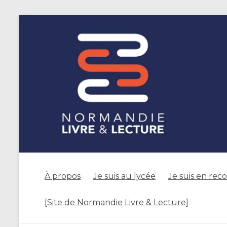
À propos
Je suis au lycée
Je suis en rec
[Site de Normandie Livre & Lecture]