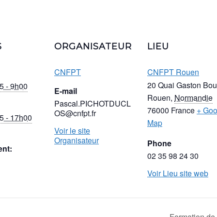
S
ORGANISATEUR
LIEU
CNFPT
CNFPT Rouen
20 Quai Gaston Bou
5 - 9h00
E-mail
Rouen
,
Normandie
Pascal.PICHOTDUCL
76000
France
+ Goo
OS@cnfpt.fr
5 - 17h00
Map
Voir le site
Organisateur
Phone
nt:
02 35 98 24 30
Voir Lieu site web
Formation de 