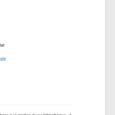
let
gle
base à la gestion d’une bibliothèque