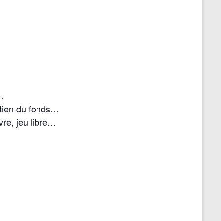
r
s…
etien du fonds…
vre, jeu libre…