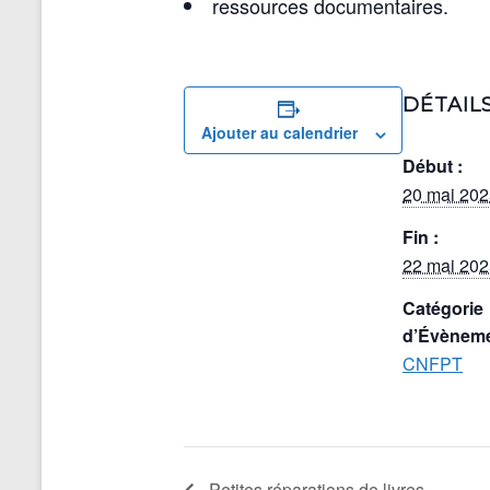
ressources documentaires.
DÉTAIL
Ajouter au calendrier
Début :
20 mai 202
Fin :
22 mai 202
Catégorie
d’Évèneme
CNFPT
Petites réparations de livres