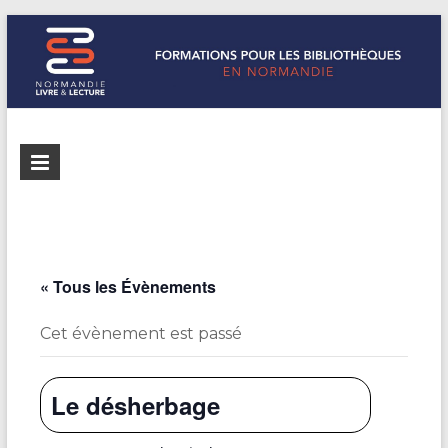
Formations
Normandie
Livre &
pour les
Lecture
bibliothèques
répertorie les
formations
de
pour les
« Tous les Évènements
Normandie
bibliothèques
de
Cet évènement est passé
Normandie
Le désherbage