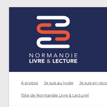
À propos
Je suis au lycée
Je suis en rec
[Site de Normandie Livre & Lecture]