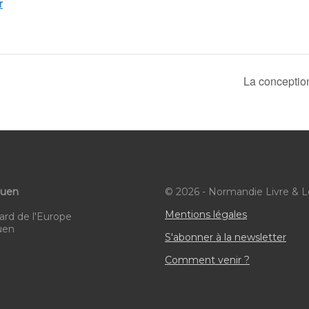
r
La conception
ouen
© 2026 - Normandie Livre & L
Mentions légales
ard de l'Europe
uen
S'abonner à la newsletter
Comment venir ?