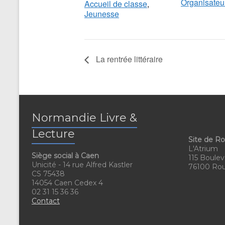
Organisateu
Accueil de classe
,
Jeunesse
La rentrée littéraire
Normandie Livre &
Lecture
Site de R
L'Atrium
Siège social à Caen
115 Boulev
Unicité - 14 rue Alfred Kastler
76100 Ro
CS 75438
14054 Caen Cedex 4
02 31 15 36 36
Contact