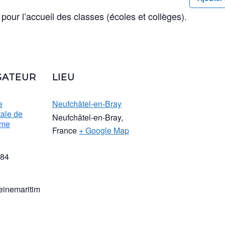
pour l’accueil des classes (écoles et collèges).
SATEUR
LIEU
e
Neufchâtel-en-Bray
ale de
Neufchâtel-en-Bray
,
ime
France
+ Google Map
 84
inemaritim