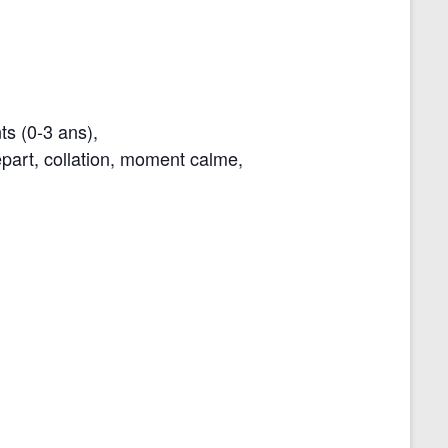
r
s (0-3 ans),
départ, collation, moment calme,