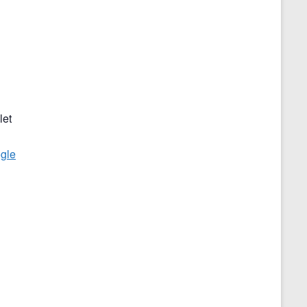
let
gle