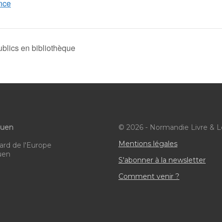
ance
blics en bibliothèque
ouen
© 2026 - Normandie Livre & L
Mentions légales
ard de l'Europe
uen
S'abonner à la newsletter
Comment venir ?