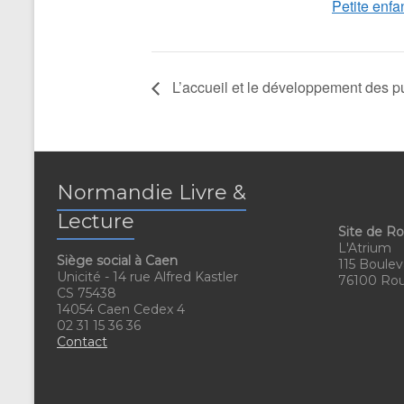
Petite enf
L’accueil et le développement des pu
Normandie Livre &
Lecture
Site de R
L'Atrium
Siège social à Caen
115 Boulev
Unicité - 14 rue Alfred Kastler
76100 Ro
CS 75438
14054 Caen Cedex 4
02 31 15 36 36
Contact