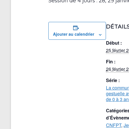
Session de 4 jours : 28, 29 janvi
DÉTAIL
Ajouter au calendrier
Début :
25 février 
Fin :
26 février 
Série :
La commun
gestuelle a
de 0 à 3 an
Catégorie
d’Évèneme
CNFPT
,
Je