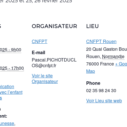
er 2025 et 25, 26 février 2025
S
ORGANISATEUR
LIEU
CNFPT
CNFPT Rouen
20 Quai Gaston Bou
2025 - 9h00
E-mail
Rouen
,
Normandie
Pascal.PICHOTDUCL
76000
France
+ Goo
OS@cnfpt.fr
2025 - 17h00
Map
Voir le site
Organisateur
Phone
ication
02 35 98 24 30
vec l’enfant
s
Voir Lieu site web
s
nt:
unesse
,