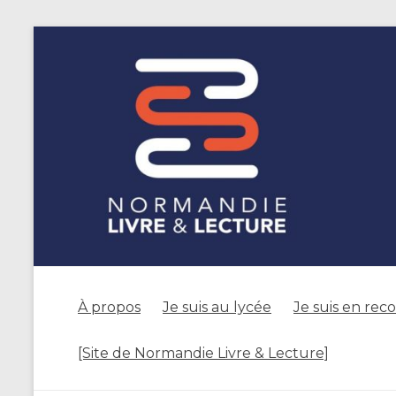
À propos
Je suis au lycée
Je suis en rec
[Site de Normandie Livre & Lecture]