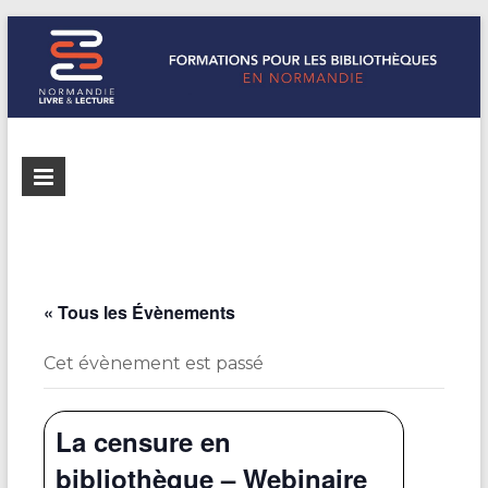
Formations
Normandie
Livre &
pour les
Lecture
bibliothèques
répertorie les
formations
de
pour les
« Tous les Évènements
Normandie
bibliothèques
de
Cet évènement est passé
Normandie
La censure en
bibliothèque – Webinaire