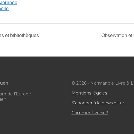
Journée
elle
s et bibliothèques
Observation et 
ouen
© 2026 - Normandie Livre & L
Mentions légales
ard de l'Europe
uen
S'abonner à la newsletter
Comment venir ?