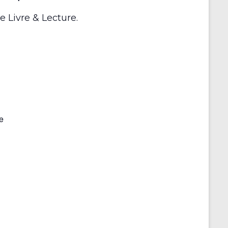
r
 Livre & Lecture.
e