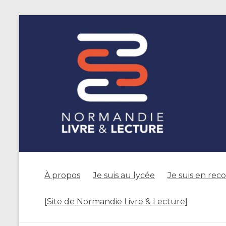
À propos
Je suis au lycée
Je suis en rec
[Site de Normandie Livre & Lecture]