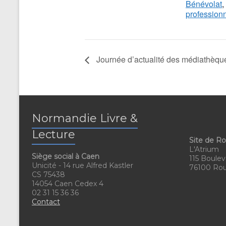
Bénévolat
,
professionn
Journée d’actualité des médiathèque
Normandie Livre &
Lecture
Site de R
L'Atrium
Siège social à Caen
115 Boulev
Unicité - 14 rue Alfred Kastler
76100 Ro
CS 75438
14054 Caen Cedex 4
02 31 15 36 36
Contact