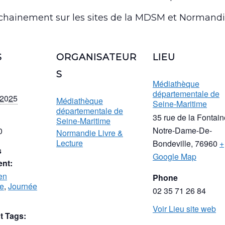
ochainement sur les sites de la MDSM et Normandie
S
ORGANISATEUR
LIEU
S
Médiathèque
départementale de
 2025
Médiathèque
Seine-Maritime
départementale de
35 rue de la Fontain
Seine-Maritime
Notre-Dame-De-
0
Normandie Livre &
Lecture
Bondeville
,
76960
+
s
Google Map
nt:
en
Phone
ue
,
Journée
02 35 71 26 84
Voir Lieu site web
 Tags: