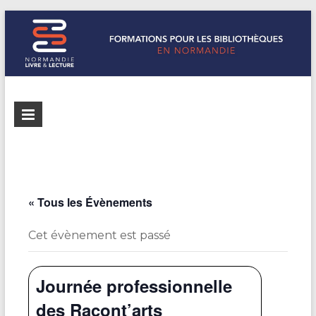
Formations
Normandie
Livre &
pour les
Lecture
bibliothèques
répertorie les
formations
de
pour les
« Tous les Évènements
Normandie
bibliothèques
de
Cet évènement est passé
Normandie
Journée professionnelle
des Racont’arts