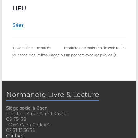
LIEU
Sées
Produire une émission de web radio
Comités nouveautés
jeunesse : les Petites Pages
ou un podcast avec les publics
Normandie Livre & Lecture
Siège social à Caen
Unicité - 14 rue Alfred Kastler
CS 75438
14054 Caen Cedex 4
02 31 15 36 36
Contact