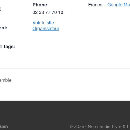
Phone
France
+ Google M
0
02 33 77 70 10
Voir le site
nt:
Organisateur
 Tags:
semble
ouen
© 2026 - Normandie Livre & L