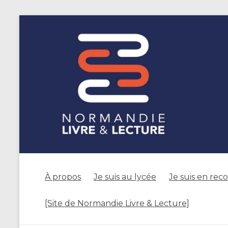
À propos
Je suis au lycée
Je suis en rec
[Site de Normandie Livre & Lecture]