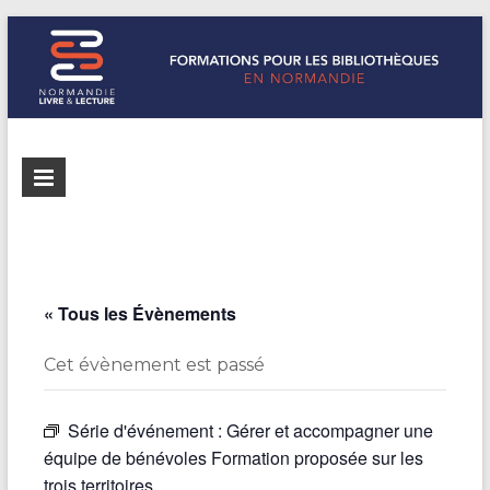
Formations
Normandie
Livre &
pour les
Lecture
bibliothèques
répertorie les
formations
de
pour les
« Tous les Évènements
Normandie
bibliothèques
de
Cet évènement est passé
Normandie
Série d'événement :
Gérer et accompagner une
équipe de bénévoles Formation proposée sur les
trois territoires