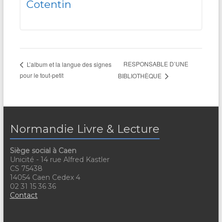
Cotentin
RESPONSABLE D’UNE
L’album et la langue des signes
pour le tout-petit
BIBLIOTHÈQUE
Normandie Livre & Lecture
Siège social à Caen
Unicité - 14 rue Alfred Kastler
CS 75438
14054 Caen Cedex 4
02 31 15 36 36
Contact