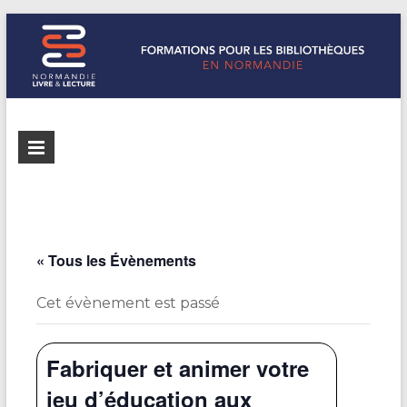
Formations
Normandie
Livre &
pour les
Lecture
bibliothèques
répertorie les
formations
de
pour les
« Tous les Évènements
Normandie
bibliothèques
de
Cet évènement est passé
Normandie
Fabriquer et animer votre
jeu d’éducation aux