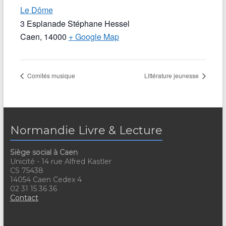
Le Dôme
3 Esplanade Stéphane Hessel
Caen
,
14000
+ Google Map
Comités musique
Littérature jeunesse
Normandie Livre & Lecture
Siège social à Caen
Unicité - 14 rue Alfred Kastler
CS 75438
14054 Caen Cedex 4
02 31 15 36 36
Contact