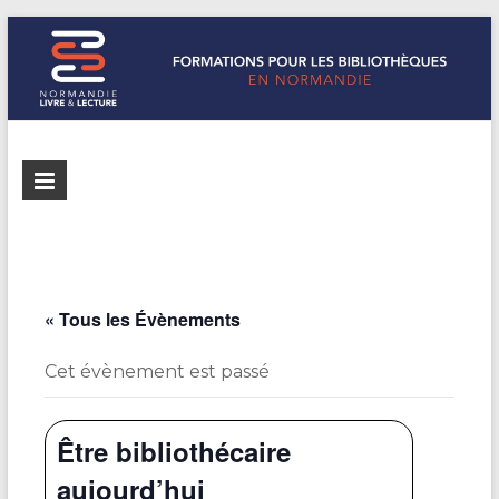
Formations
Normandie
Livre &
pour les
Lecture
bibliothèques
répertorie les
formations
de
pour les
« Tous les Évènements
Normandie
bibliothèques
de
Cet évènement est passé
Normandie
Être bibliothécaire
aujourd’hui