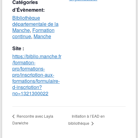
Catégories
d’Évènement:
Bibliothèque
départementale de la
Manche
,
Formation
continue
,
Manche
Site :
https://biblio.manche.fr
/formation-
pro/formations-
pro/inscription-aux-
formations/formulaire-
d-inscription?
no=1321300022
Initiation à l’EAD en
Rencontre avec Layla
Darwiche
bibliothèque