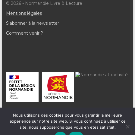
è
© 2026 - Normandie Livre & Lecture
n
Mentions légales
e
S'abonner à la newsletter
m
Comment venir ?
e
n
t
s
Nous utilisons des cookies pour vous garantir la meilleure
expérience sur notre site web. Si vous continuez à utiliser ce
site, nous supposerons que vous en êtes satisfait.