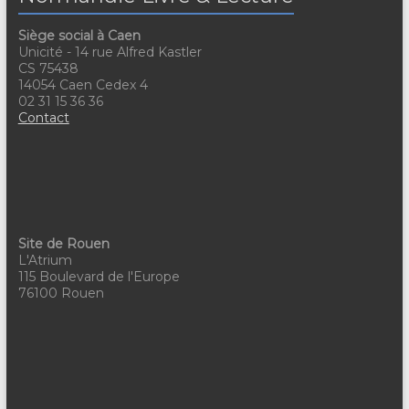
a
v
t
è
Siège social à Caen
Unicité - 14 rue Alfred Kastler
n
i
CS 75438
14054 Caen Cedex 4
e
o
02 31 15 36 36
Contact
m
n
e
d
n
e
t
v
Site de Rouen
u
L'Atrium
115 Boulevard de l'Europe
e
76100 Rouen
s
É
v