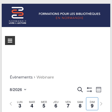
Formations
Normandie
Livre &
pour les
Lecture
bibliothèques
répertorie les
formations
de
pour les
Normandie
bibliothèques
Évènements
Webinaire
de
Normandie
R
8/2026
R
N
S
e
A
S
e
e
a
F
c
é
S
m
S
LUN
MAR
MER
JEU
VEN
SAM
F
DIM
h
3
4
5
6
7
8
9
l
v
c
a
e
I
e
e
e
C
i
m
m