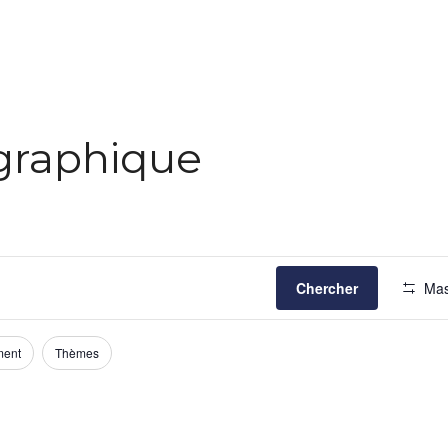
ographique
Chercher
Mas
ment
Thèmes