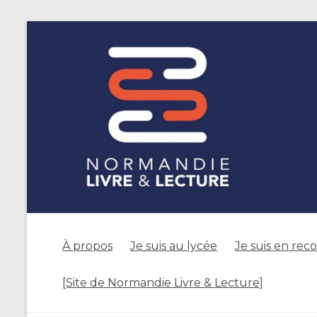
À propos
Je suis au lycée
Je suis en rec
[Site de Normandie Livre & Lecture]