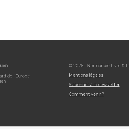
ouen
© 2026 - Normandie Livre & L
Mentions légales
ard de l'Europe
uen
S'abonner à la newsletter
Comment venir ?