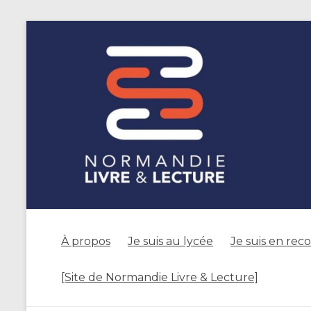
À propos
Je suis au lycée
Je suis en rec
[Site de Normandie Livre & Lecture]