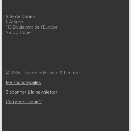
v
è
Site de Rouen
n
L'Atrium
115 Boulevard de l'Europe
e
76100 Rouen
m
e
n
t
© 2026 - Normandie Livre & Lecture
s
Mentions légales
S'abonner à la newsletter
Comment venir ?