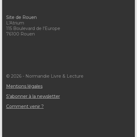
v
è
Site de Rouen
n
L'Atrium
115 Boulevard de l'Europe
e
76100 Rouen
m
e
n
t
© 2026 - Normandie Livre & Lecture
s
Mentions légales
S'abonner à la newsletter
Comment venir ?