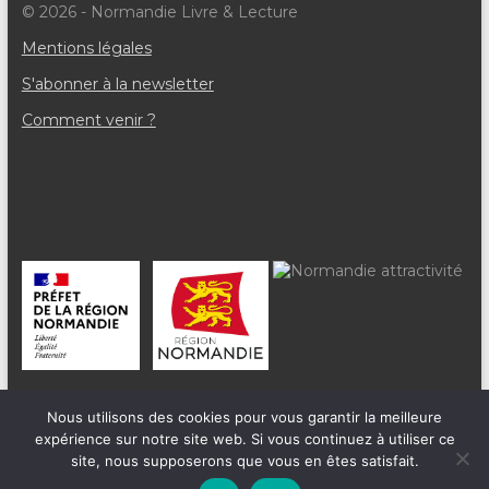
è
© 2026 - Normandie Livre & Lecture
n
Mentions légales
e
S'abonner à la newsletter
m
Comment venir ?
e
n
t
s
Nous utilisons des cookies pour vous garantir la meilleure
expérience sur notre site web. Si vous continuez à utiliser ce
site, nous supposerons que vous en êtes satisfait.