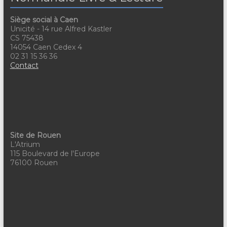
a
v
t
è
Siège social à Caen
Unicité - 14 rue Alfred Kastler
n
i
CS 75438
14054 Caen Cedex 4
e
o
02 31 15 36 36
Contact
m
n
e
d
n
e
t
v
Site de Rouen
u
L'Atrium
115 Boulevard de l'Europe
e
76100 Rouen
s
É
v