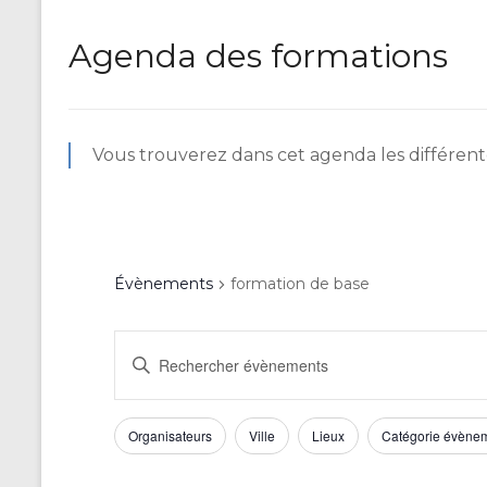
Agenda des formations
Vous trouverez dans cet agenda les différente
Évènements
formation de base
R
S
a
e
i
c
s
F
L
Organisateurs
Ville
Lieux
Catégorie évène
i
h
a
i
r
m
m