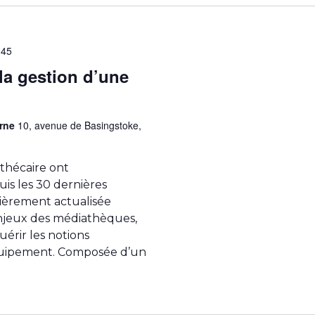
h45
la gestion d’une
Orne
10, avenue de Basingstoke,
othécaire ont
is les 30 dernières
ièrement actualisée
enjeux des médiathèques,
uérir les notions
équipement. Composée d’un