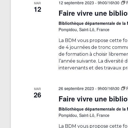
t
d
12 septembre 2023 - 9h00
/
16h30
m
MAR
12
e
e
i
Faire vivre une bibli
n
s
o
t
e
Bibliothèque départementale de l
s
n
n
Pompidou, Saint-Lô, France
p
t
a
d
La BDM vous propose cette fo
r
r
de 4 journées de tronc commu
e
m
é
o
de formation à choisir librem
e
v
t
l’année suivante. La diversité
s
-
u
intervenants et des travaux pr
d
c
u
e
l
é
f
s
26 septembre 2023 - 9h00
/
16h30
.
MAR
o
26
É
Faire vivre une bibli
r
m
v
Bibliothèque départementale de l
u
Pompidou, Saint-Lô, France
è
l
a
n
La BDM vous propose cette fo