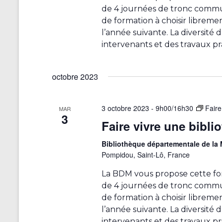
i
de 4 journées de tronc commu
e
r
de formation à choisir librem
e
m
l’année suivante. La diversité
e
intervenants et des travaux pr
e
n
n
t
octobre 2023
r
t
a
s
î
3 octobre 2023 - 9h00
/
16h30
Faire
MAR
n
3
Faire vivre une bibli
e
r
Bibliothèque départementale de l
a
Pompidou, Saint-Lô, France
l
'
La BDM vous propose cette fo
a
de 4 journées de tronc commu
c
de formation à choisir librem
t
l’année suivante. La diversité
u
intervenants et des travaux pr