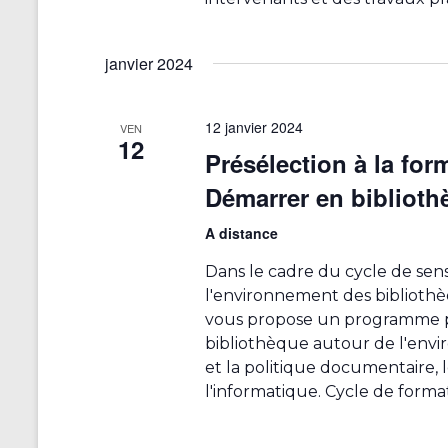
a
l
janvier 2024
i
s
a
12 janvier 2024
VEN
t
12
Présélection à la for
i
o
Démarrer en biblioth
n
A distance
d
e
Dans le cadre du cycle de sensi
l
l'environnement des bibliot
a
vous propose un programme 
l
bibliothèque autour de l'envi
i
et la politique documentaire, le
s
l'informatique. Cycle de forma
t
e