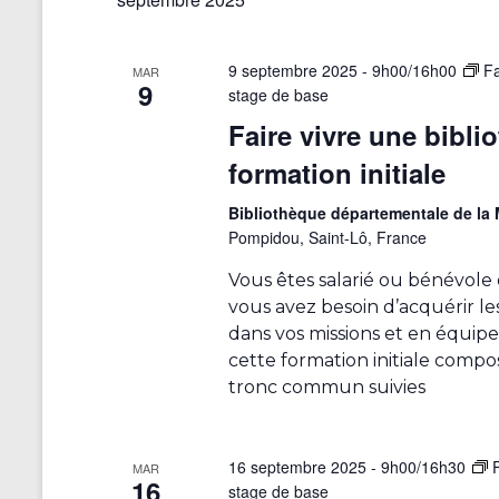
s
r
é
9 septembre 2025 - 9h00
/
16h00
Fa
MAR
9
s
stage de base
u
Faire vivre une bibli
l
formation initiale
t
a
Bibliothèque départementale de l
t
Pompidou, Saint-Lô, France
s
f
Vous êtes salarié ou bénévole
i
vous avez besoin d’acquérir les
l
dans vos missions et en équip
t
cette formation initiale comp
r
tronc commun suivies
é
s
.
16 septembre 2025 - 9h00
/
16h30
F
MAR
16
stage de base