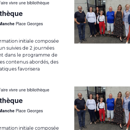
Faire vivre une bibliothèque
othèque
a Manche
Place Georges
rmation initiale composée
n suivies de 2 journées
ent dans le programme de
 des contenus abordés, des
atiques favorisera
Faire vivre une bibliothèque
othèque
a Manche
Place Georges
rmation initiale composée