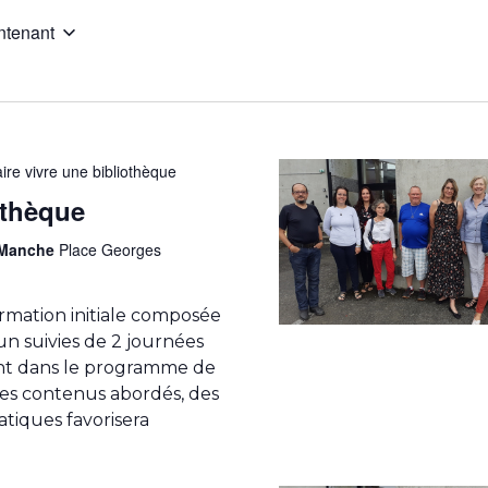
ntenant
ire vivre une bibliothèque
othèque
a Manche
Place Georges
rmation initiale composée
n suivies de 2 journées
ent dans le programme de
 des contenus abordés, des
atiques favorisera