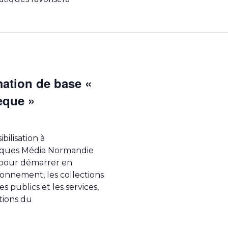
mation de base «
èque »
bilisation à
hèques Média Normandie
pour démarrer en
ronnement, les collections
s publics et les services,
tions du