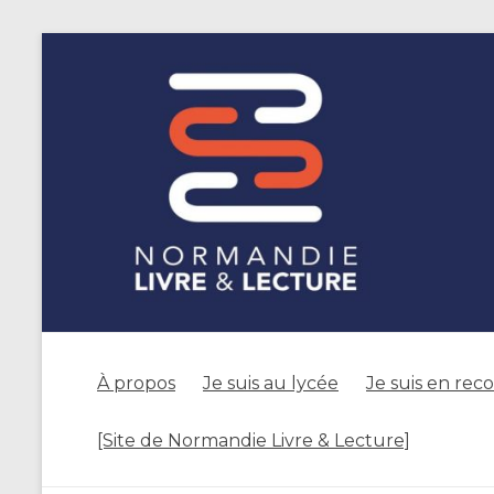
À propos
Je suis au lycée
Je suis en rec
[Site de Normandie Livre & Lecture]