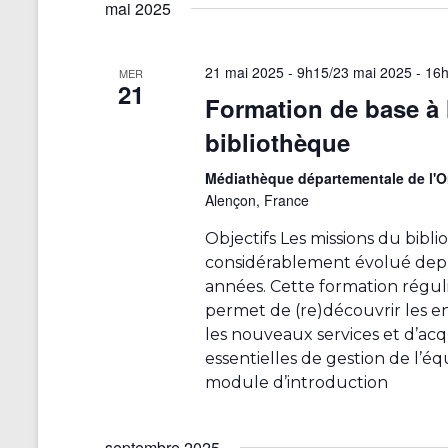
d
mai 2025
e
s
21 mai 2025 - 9h15
/
23 mai 2025 - 16
é
MER
21
v
Formation de base à 
é
bibliothèque
n
e
Médiathèque départementale de l'
m
Alençon, France
e
Objectifs Les missions du bibli
n
considérablement évolué depu
t
années. Cette formation régul
s
permet de (re)découvrir les 
a
les nouveaux services et d’acq
v
essentielles de gestion de l’
e
module d’introduction
c
l
e
septembre 2025