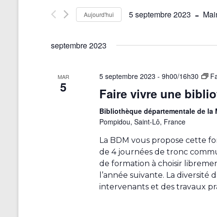
l
e
o
o
 - 
t
5 septembre 2023
Mai
Aujourd'hui
r
t
d
r
-
S
i
c
c
é
e
f
septembre 2023
l
l
h
s
i
é
e
.
c
c
e
5 septembre 2023 - 9h00
/
16h30
Fa
R
t
MAR
a
5
e
e
i
Faire vivre une bibli
t
c
o
t
i
h
n
Bibliothèque départementale de l
o
e
n
n
Pompidou, Saint-Lô, France
r
e
n
a
c
z
d
La BDM vous propose cette fo
h
u
e
v
de 4 journées de tronc commu
e
n
l
r
de formation à choisir librem
e
i
'
É
d
l’année suivante. La diversité
g
v
a
u
intervenants et des travaux pr
è
t
n
a
n
e
e
e
.