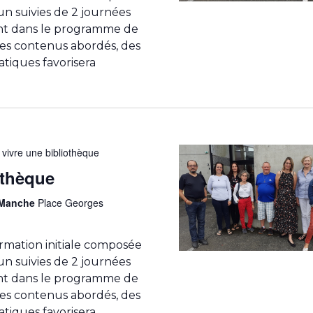
n suivies de 2 journées
ent dans le programme de
 des contenus abordés, des
atiques favorisera
 vivre une bibliothèque
othèque
a Manche
Place Georges
rmation initiale composée
n suivies de 2 journées
ent dans le programme de
 des contenus abordés, des
atiques favorisera