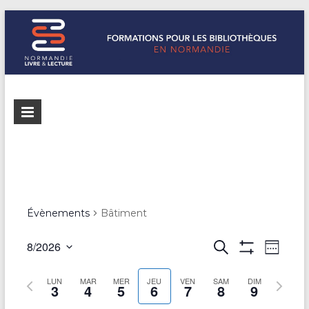
Formations
Normandie
Livre &
pour les
Lecture
bibliothèques
répertorie les
formations
de
pour les
Normandie
bibliothèques
Évènements
Bâtiment
de
Normandie
R
8/2026
R
N
S
e
A
S
e
e
a
F
c
é
S
m
S
LUN
MAR
MER
JEU
VEN
SAM
F
DIM
h
3
4
5
6
7
8
9
l
v
c
a
e
I
e
e
e
C
i
m
m