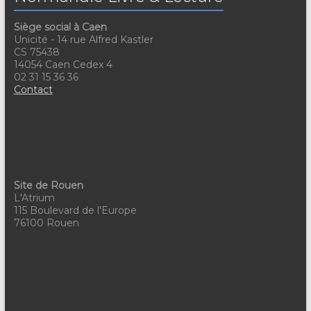
a
v
t
è
Siège social à Caen
Unicité - 14 rue Alfred Kastler
n
i
CS 75438
14054 Caen Cedex 4
e
o
02 31 15 36 36
Contact
m
n
e
d
n
e
t
v
Site de Rouen
u
L'Atrium
115 Boulevard de l'Europe
e
76100 Rouen
s
É
v