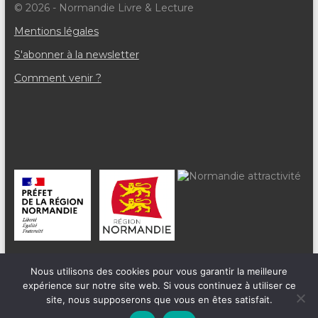
è
© 2026 - Normandie Livre & Lecture
n
Mentions légales
e
S'abonner à la newsletter
m
Comment venir ?
e
n
t
s
Nous utilisons des cookies pour vous garantir la meilleure
expérience sur notre site web. Si vous continuez à utiliser ce
site, nous supposerons que vous en êtes satisfait.