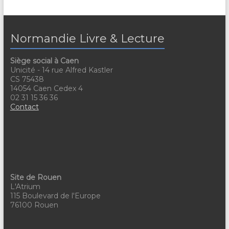
Normandie Livre & Lecture
Siège social à Caen
Unicité - 14 rue Alfred Kastler
CS 75438
14054 Caen Cedex 4
02 31 15 36 36
Contact
Site de Rouen
L'Atrium
115 Boulevard de l'Europe
76100 Rouen