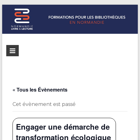
Formations
Normandie
Livre &
pour les
Lecture
bibliothèques
répertorie les
formations
de
pour les
« Tous les Évènements
Normandie
bibliothèques
de
Cet évènement est passé
Normandie
Engager une démarche de
transformation écologique