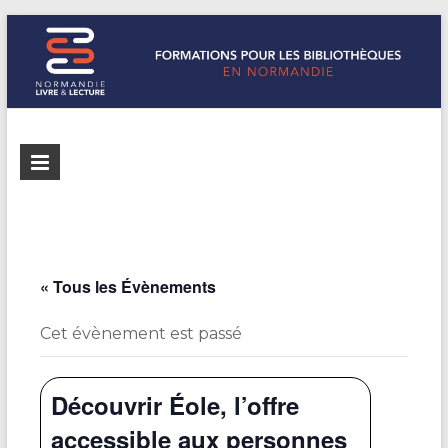
Formations
Normandie
Livre &
pour les
Lecture
bibliothèques
répertorie les
formations
de
pour les
« Tous les Évènements
Normandie
bibliothèques
de
Cet évènement est passé
Normandie
Découvrir Éole, l’offre
accessible aux personnes