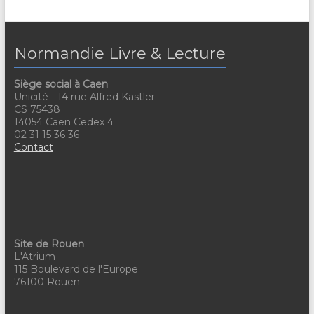
Normandie Livre & Lecture
Siège social à Caen
Unicité - 14 rue Alfred Kastler
CS 75438
14054 Caen Cedex 4
02 31 15 36 36
Contact
Site de Rouen
L'Atrium
115 Boulevard de l'Europe
76100 Rouen