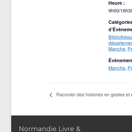
Heure :
9h00/16h3
Catégorie
d’Évèneme
Bibliothèq
départemen
Manche
,
Pe
Évènement
Manche
,
Pe
Raconter des histoires en gestes et
Normandie Livre &