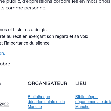
une public, d’expressions corporelles en mots choisi
tits comme personne.
nes et histoires à doigts
rté au récit en exerçant son regard et sa voix
 et l’importance du silence
on.
tobre
S
ORGANISATEUR
LIEU
Bibliothèque
Bibliothèque
départementale de la
départementale de l
 2022
Manche
Manche