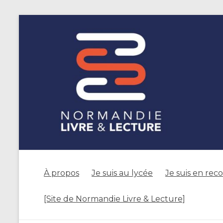
À propos
Je suis au lycée
Je suis en rec
[Site de Normandie Livre & Lecture]