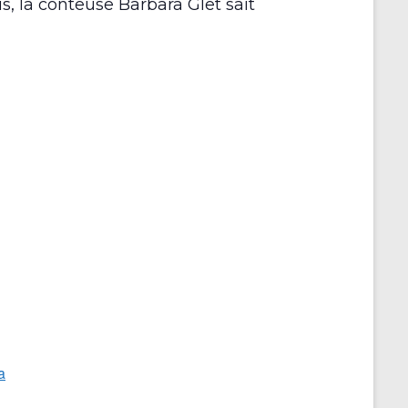
s, la conteuse Barbara Glet sait
r
a