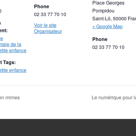
Place Georges
Phone
Pompidou
0
02 33 77 70 10
Saint-Lô
,
50000
Fra
s
Voir le site
+ Google Map
nt:
Organisateur
ue
Phone
tale de la
02 33 77 70 10
tite enfance
 Tags:
tite enfance
 en mimes
Le numérique pour l