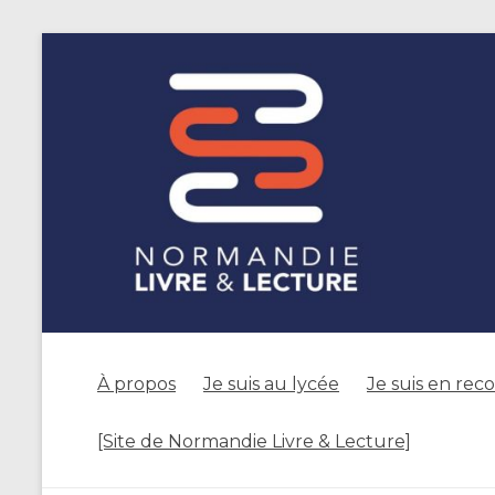
À propos
Je suis au lycée
Je suis en rec
[Site de Normandie Livre & Lecture]