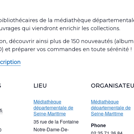
bibliothécaires de la médiathèque départementale 
vrages qui viendront enrichir les collections.
ion, découvrir ainsi plus de 150 nouveautés (album
D) et préparer vos commandes en toute sérénité !
cription
S
LIEU
ORGANISATE
Médiathèque
Médiathèque
départementale de
départementale de
5
Seine-Maritime
Seine-Maritime
35 rue de la Fontaine
Phone
Notre-Dame-De-
0
02 35 71 26 84