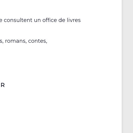
r
consultent un office de livres
s, romans, contes,
UR