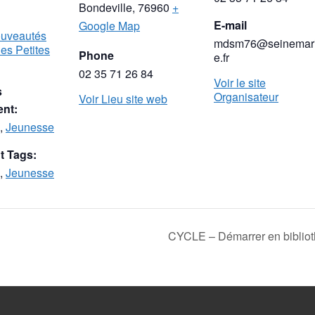
Bondeville
,
76960
+
E-mail
Google Map
ouveautés
mdsm76@seinemari
les Petites
Phone
e.fr
02 35 71 26 84
Voir le site
s
Organisateur
Voir Lieu site web
nt:
,
Jeunesse
 Tags:
,
Jeunesse
CYCLE – Démarrer en biblioth