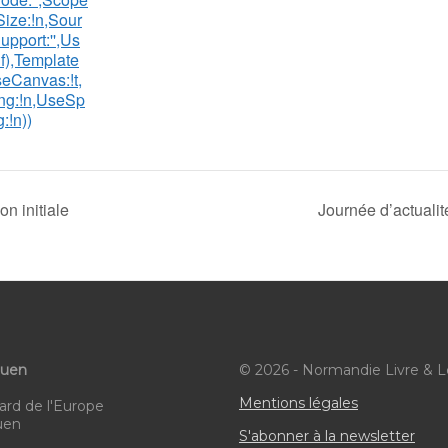
ize:!n,Sour
upport:'',Us
f),Template
seCanvas:!t,
ng:!n,UseSp
:!n))
on initiale
Journée d’actuali
ouen
© 2026 - Normandie Livre & L
Mentions légales
ard de l'Europe
uen
S'abonner à la newsletter