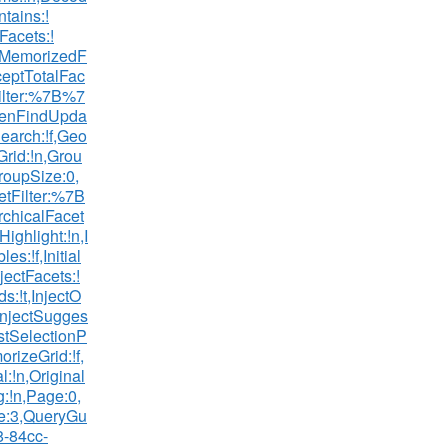
tains:!
Facets:!
dMemorizedF
xceptTotalFac
Filter:%7B%7
enFindUpda
Search:!f,Geo
Grid:!n,Grou
roupSize:0,
tFilter:%7B
chicalFacet
Highlight:!n,I
es:!f,Initial
jectFacets:!
ds:!t,InjectO
,InjectSugges
istSelectionP
rizeGrid:!f,
:!n,Original
g:!n,Page:0,
:3,QueryGu
8-84cc-