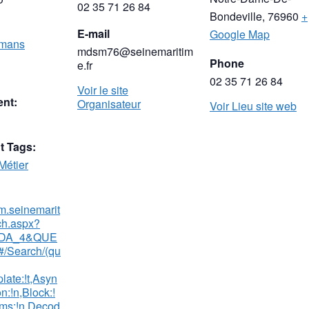
02 35 71 26 84
Bondeville
,
76960
+
E-mail
Google Map
omans
mdsm76@seinemaritim
Phone
e.fr
02 35 71 26 84
Voir le site
nt:
Organisateur
Voir Lieu site web
 Tags:
Métier
m.seinemarit
ch.aspx?
DA_4&QUE
/Search/(qu
late:!t,Asyn
n:!n,Block:!
ms:!n,Decod