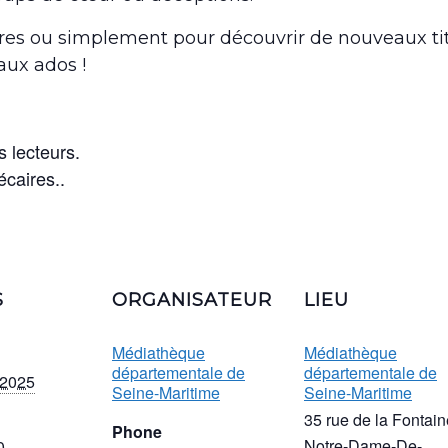
res ou simplement pour découvrir de nouveaux titr
aux ados !
s lecteurs.
écaires..
S
ORGANISATEUR
LIEU
Médiathèque
Médiathèque
départementale de
départementale de
 2025
Seine-Maritime
Seine-Maritime
35 rue de la Fontain
Phone
Notre-Dame-De-
0