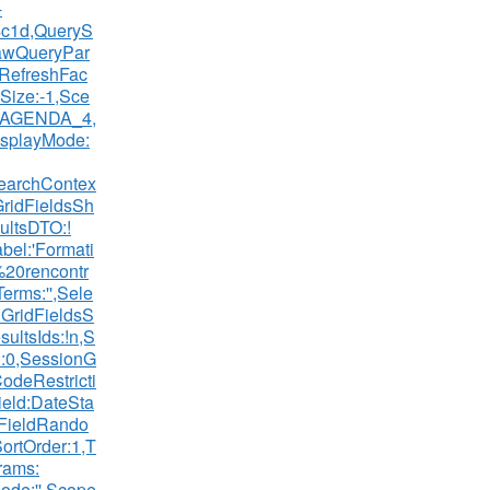
-
c1d,QueryS
,RawQueryPar
,RefreshFac
tSize:-1,Sce
:AGENDA_4,
isplayMode:
earchContex
GridFieldsSh
ltsDTO:!
bel:'Formati
20rencontr
erms:'',Sele
GridFieldsS
ltsIds:!n,S
d:0,SessionG
CodeRestricti
ield:DateSta
rtFieldRando
ortOrder:1,T
rams:
ode:'',Scope