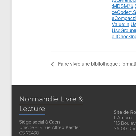
:MDSM76,S
ceCode:'',S
eCompact:!
Value:!n,U
UseGroupi
ellChecking
Faire vivre une bibliothèque : formati
Normandie Livre &
Lecture
Site de R
L'Atrium
Siège social à Caen
115 Boulev
Unicité - 14 rue Alfred Kastler
76100 Ro
CS 75438