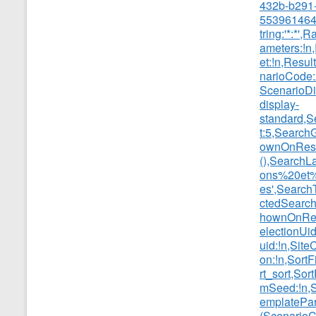
432b-b291
553961464
tring:'*:*'
ameters:!n
et:!n,Resul
narioCode
ScenarioD
display-
standard,S
t:5,Search
ownOnResu
(),SearchLa
ons%20et%
es',SearchT
ctedSearch
hownOnResu
electionUi
uid:!n,Site
on:!n,SortF
rt_sort,So
mSeed:!n,S
emplatePa
(ScenarioC