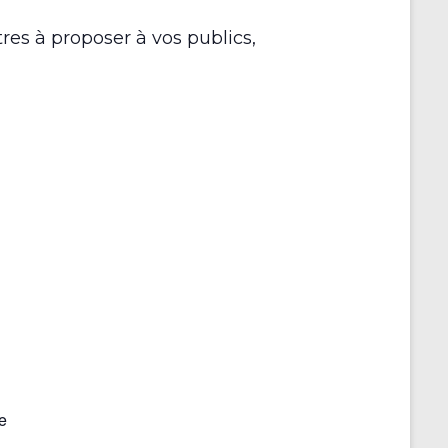
r
es à proposer à vos publics,
e