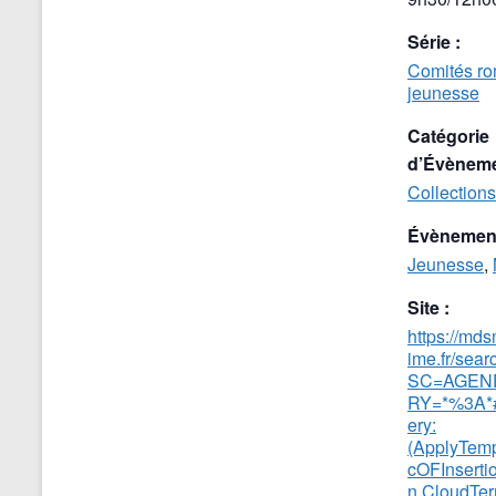
Série :
Comités r
jeunesse
Catégorie
d’Évèneme
Collections
Évènement
Jeunesse
,
Site :
https://mds
ime.fr/sear
SC=AGEN
RY=*%3A*#
ery:
(ApplyTemp
cOFInsertio
n,CloudTer