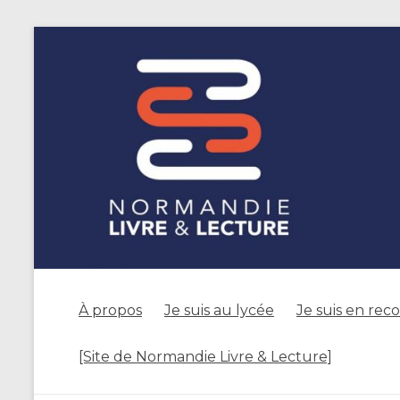
À propos
Je suis au lycée
Je suis en rec
[Site de Normandie Livre & Lecture]