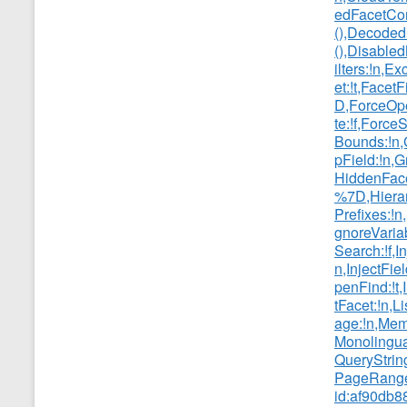
edFacetCon
(),Decoded
(),Disable
ilters:!n,E
et:!t,Facet
D,ForceOp
te:!f,Force
Bounds:!n,
pField:!n,G
HiddenFace
%7D,Hierar
Prefixes:!n,
gnoreVariabl
Search:!f,In
n,InjectFiel
penFind:!t
tFacet:!n,L
age:!n,Memo
Monolingual
QueryStrin
PageRange
id:af90db8