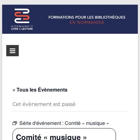
Formations
Normandie
Livre &
pour les
Lecture
bibliothèques
répertorie les
formations
de
pour les
« Tous les Évènements
Normandie
bibliothèques
de
Cet évènement est passé
Normandie
Série d'événement :
Comité « musique »
Comité « musique »