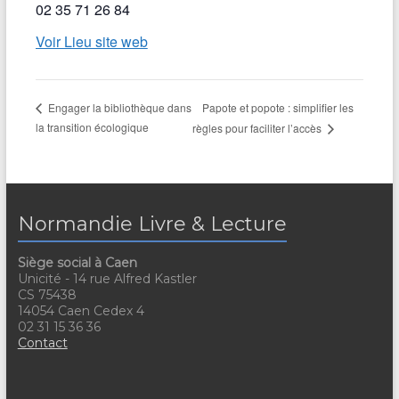
02 35 71 26 84
Voir Lieu site web
Papote et popote : simplifier les
Engager la bibliothèque dans
la transition écologique
règles pour faciliter l’accès
Normandie Livre & Lecture
Siège social à Caen
Unicité - 14 rue Alfred Kastler
CS 75438
14054 Caen Cedex 4
02 31 15 36 36
Contact