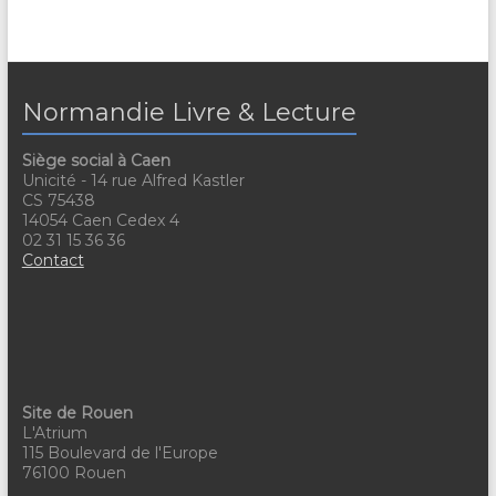
Normandie Livre & Lecture
Siège social à Caen
Unicité - 14 rue Alfred Kastler
CS 75438
14054 Caen Cedex 4
02 31 15 36 36
Contact
Site de Rouen
L'Atrium
115 Boulevard de l'Europe
76100 Rouen