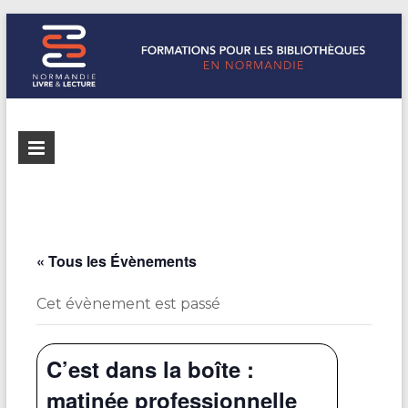
Formations
Normandie
Livre &
pour les
Lecture
bibliothèques
répertorie les
formations
de
pour les
« Tous les Évènements
Normandie
bibliothèques
de
Cet évènement est passé
Normandie
C’est dans la boîte :
matinée professionnelle