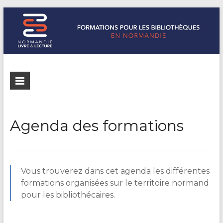
Formations
Normandie
Livre &
pour les
Lecture
bibliothèques
répertorie les
Agenda des formations
formations
de
pour les
Normandie
bibliothèques
de
Vous trouverez dans cet agenda les différentes
Normandie
formations organisées sur le territoire normand
pour les bibliothécaires.