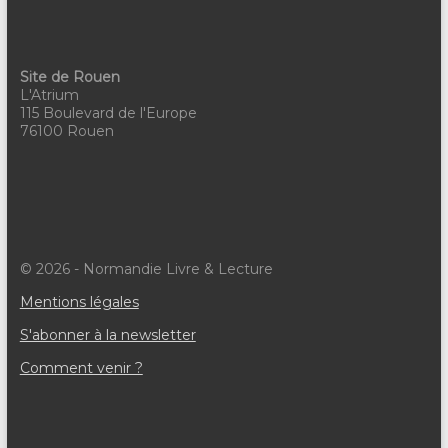
u
e
s
Site de Rouen
L'Atrium
É
115 Boulevard de l'Europe
76100 Rouen
v
è
n
e
m
© 2026 - Normandie Livre & Lecture
e
Mentions légales
S'abonner à la newsletter
n
Comment venir ?
t
s