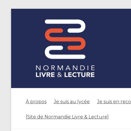
À propos
Je suis au lycée
Je suis en rec
[Site de Normandie Livre & Lecture]