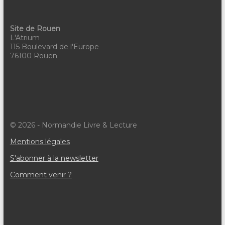
v
è
Site de Rouen
n
L'Atrium
115 Boulevard de l'Europe
e
76100 Rouen
m
e
n
t
© 2026 - Normandie Livre & Lecture
s
Mentions légales
S'abonner à la newsletter
Comment venir ?