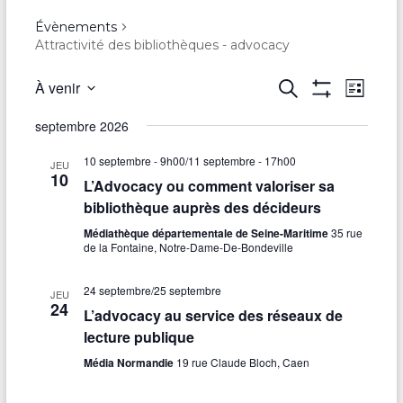
Évènements
Attractivité des bibliothèques - advocacy
R
À venir
R
N
L
e
A
S
i
e
a
F
c
é
septembre 2026
s
F
h
l
v
c
t
I
e
e
10 septembre - 9h00
/
11 septembre - 17h00
C
e
JEU
r
i
10
h
H
c
L’Advocacy ou comment valoriser sa
c
E
t
g
bibliothèque auprès des décideurs
R
h
e
i
L
e
a
o
Médiathèque départementale de Seine-Maritime
35 rue
E
r
de la Fontaine, Notre-Dame-De-Bondeville
S
n
t
F
c
n
I
e
i
24 septembre
/
25 septembre
L
JEU
h
z
24
T
L’advocacy au service des réseaux de
o
R
u
e
lecture publique
E
n
n
S
e
e
Média Normandie
19 rue Claude Bloch, Caen
d
d
t
a