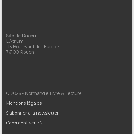
u
e
s
É
Site de Rouen
L'Atrium
v
115 Boulevard de l'Europe
76100 Rouen
è
n
e
m
© 2026 - Normandie Livre & Lecture
e
Mentions légales
n
S'abonner à la newsletter
t
Comment venir ?
s