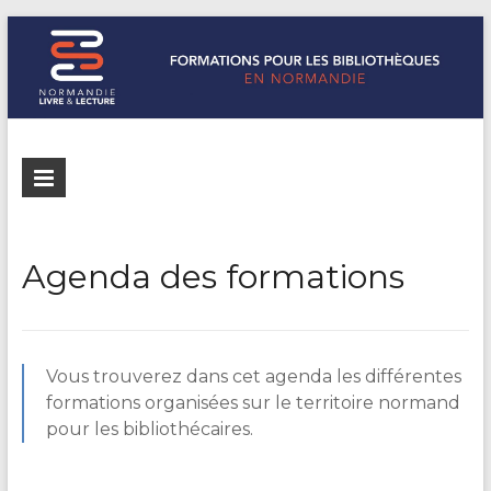
Formations
Normandie
Livre &
pour les
Lecture
bibliothèques
répertorie les
Agenda des formations
formations
de
pour les
Normandie
bibliothèques
de
Vous trouverez dans cet agenda les différentes
Normandie
formations organisées sur le territoire normand
pour les bibliothécaires.