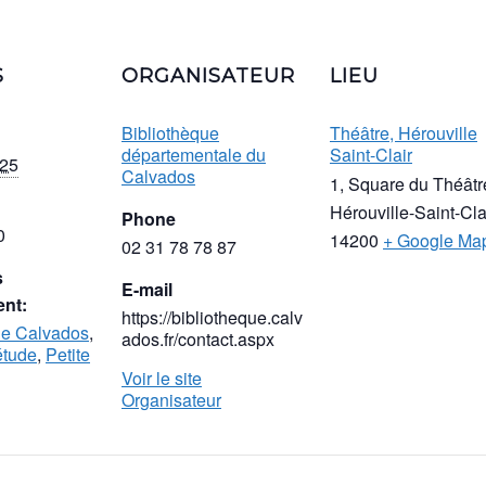
S
ORGANISATEUR
LIEU
Bibliothèque
Théâtre, Hérouville
départementale du
Saint-Clair
025
Calvados
1, Square du Théâtr
Hérouville-Saint-Cla
Phone
0
14200
+ Google Ma
02 31 78 78 87
s
E-mail
nt:
https://bibliotheque.calv
ue Calvados
,
ados.fr/contact.aspx
étude
,
Petite
Voir le site
Organisateur