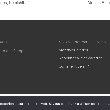
ages, Kamishibaï
Ateliers Entr
ouen
© 2026 - Normandie Livre & L
Mentions légales
ard de l'Europe
uen
S'abonner à la newsletter
Comment venir ?
HTML Snippets
Powered By :
XYZScripts.com
 expérience sur notre site web. Si vous continuez à utiliser ce site, no