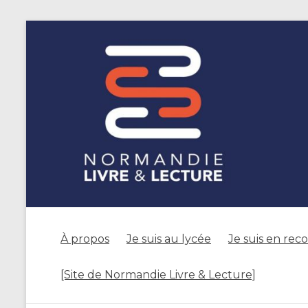
À propos
Je suis au lycée
Je suis en rec
[Site de Normandie Livre & Lecture]