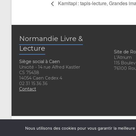
Kamitapi : tapis-lecture, Grandes im
Normandie Livre &
Lecture
Site de R
L'Atrium
Siège social à Caen
115 Boulev
Unicité - 14 rue Alfred Kastler
76100 Ro
CS 75438
14054 Caen Cedex 4
02 31 15 36 36
Contact
Nous utilisons des cookies pour vous garantir la meilleure