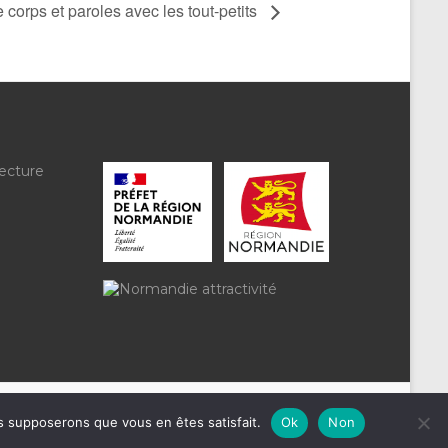
e corps et paroles avec les tout-petits
ecture
us supposerons que vous en êtes satisfait.
Ok
Non