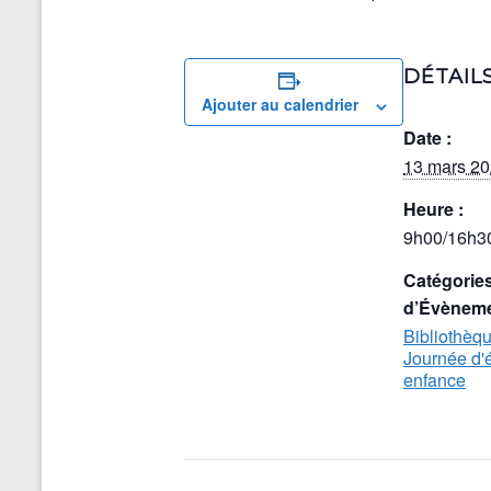
DÉTAIL
Ajouter au calendrier
Date :
13 mars 2
Heure :
9h00/16h3
Catégorie
d’Évèneme
Bibliothèq
Journée d'
enfance