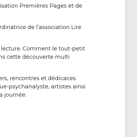
llisation Premières Pages et de
r
inatrice de l’association Lire
lecture. Comment le tout-petit
ns cette découverte multi
iers, rencontres et dédicaces
-psychanalyste, artistes ainsi
a journée.