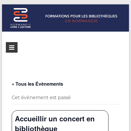
Formations
Normandie
Livre &
pour les
Lecture
bibliothèques
répertorie les
formations
de
pour les
« Tous les Évènements
Normandie
bibliothèques
de
Cet évènement est passé
Normandie
Accueillir un concert en
bibliothèque