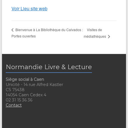
Voir Lieu site web
Visites de
Bienvenue à La Bibliothèque du Calvados :
Portes ouvertes
médiathèques
Normandie Livre & Lecture
Siège social à Caen
Unicité - 14 rue Alfred Kastler
CS 75438
14054 Caen Cedex 4
02 31 15 36 36
Contact