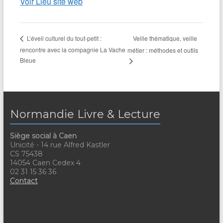
Voir Lieu site web
Veille thématique, veille
L’éveil culturel du tout-petit :
rencontre avec la compagnie La Vache
métier : méthodes et outils
Bleue
Normandie Livre & Lecture
Siège social à Caen
Unicité - 14 rue Alfred Kastler
CS 75438
14054 Caen Cedex 4
02 31 15 36 36
Contact