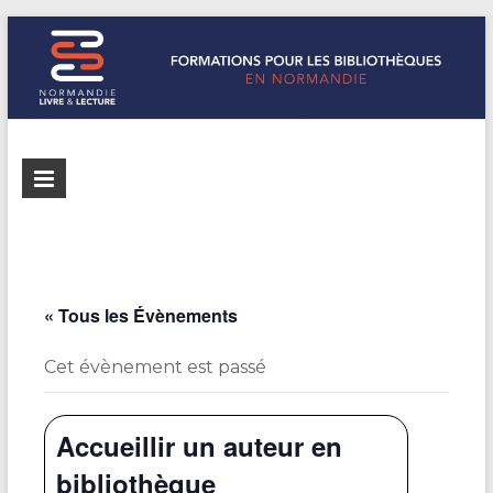
Formations
Normandie
Livre &
pour les
Lecture
bibliothèques
répertorie les
formations
de
pour les
« Tous les Évènements
Normandie
bibliothèques
de
Cet évènement est passé
Normandie
Accueillir un auteur en
bibliothèque