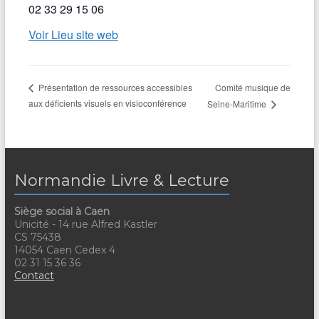
02 33 29 15 06
Voir Lieu site web
Comité musique de
Présentation de ressources accessibles
aux déficients visuels en visioconférence
Seine-Maritime
Normandie Livre & Lecture
Siège social à Caen
Unicité - 14 rue Alfred Kastler
CS 75438
14054 Caen Cedex 4
02 31 15 36 36
Contact