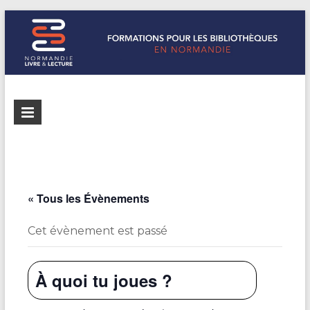
Formations
Normandie
Livre &
pour les
Lecture
bibliothèques
répertorie les
formations
de
pour les
« Tous les Évènements
Normandie
bibliothèques
de
Cet évènement est passé
Normandie
À quoi tu joues ?