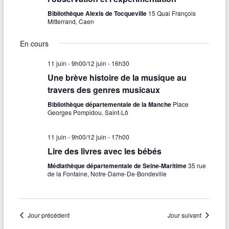
e
i
L
e
a
o
Bibliothèque Alexis de Tocqueville
15 Quai François
E
r
Mitterrand, Caen
S
n
t
F
c
n
I
En cours
e
i
L
h
z
T
o
R
11 juin - 9h00
/
12 juin - 16h30
u
e
E
n
Une brève histoire de la musique au
n
S
e
e
travers des genres musicaux
d
d
t
Bibliothèque départementale de la Manche
Place
a
e
Georges Pompidou, Saint-Lô
t
n
e
v
.
11 juin - 9h00
/
12 juin - 17h00
a
u
Lire des livres avec les bébés
v
e
Médiathèque départementale de Seine-Maritime
35 rue
i
de la Fontaine, Notre-Dame-De-Bondeville
s
g
É
a
v
Jour précédent
Jour suivant
t
è