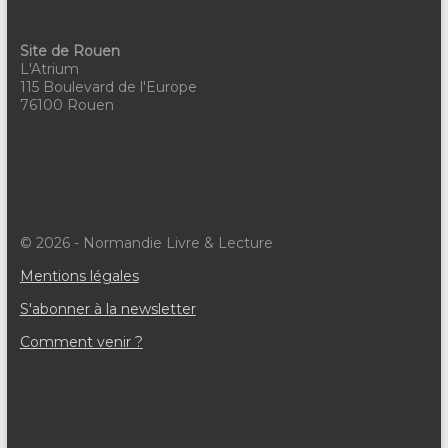
e
Site de Rouen
m
L'Atrium
115 Boulevard de l'Europe
e
76100 Rouen
n
t
s
© 2026 - Normandie Livre & Lecture
Mentions légales
S'abonner à la newsletter
Comment venir ?