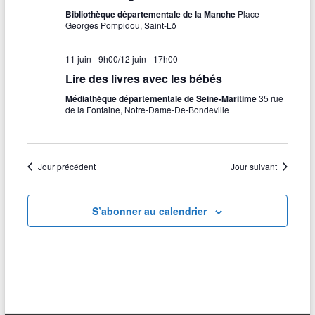
Bibliothèque départementale de la Manche
Place
n
i
Georges Pompidou, Saint-Lô
e
o
11 juin - 9h00
/
12 juin - 17h00
m
n
Lire des livres avec les bébés
e
d
Médiathèque départementale de Seine-Maritime
35 rue
n
de la Fontaine, Notre-Dame-De-Bondeville
e
t
v
u
Jour précédent
Jour suivant
e
s
S’abonner au calendrier
É
v
è
n