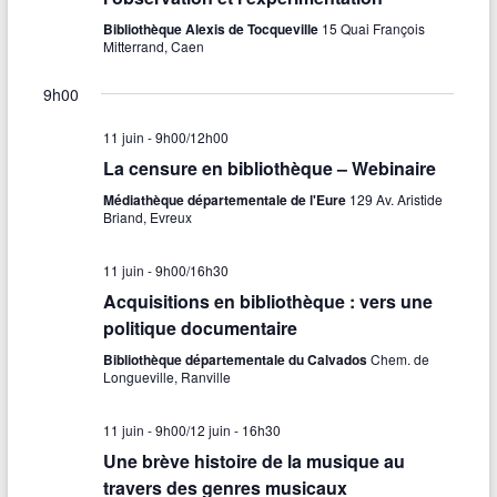
e
i
L
e
a
o
Bibliothèque Alexis de Tocqueville
15 Quai François
E
r
Mitterrand, Caen
S
n
t
F
c
n
I
9h00
e
i
L
h
z
T
o
R
11 juin - 9h00
/
12h00
u
e
E
n
La censure en bibliothèque – Webinaire
n
S
e
e
Médiathèque départementale de l'Eure
129 Av. Aristide
d
d
Briand, Evreux
t
a
e
t
n
11 juin - 9h00
/
16h30
e
v
.
Acquisitions en bibliothèque : vers une
a
u
politique documentaire
v
e
Bibliothèque départementale du Calvados
Chem. de
i
Longueville, Ranville
s
g
É
11 juin - 9h00
/
12 juin - 16h30
a
v
Une brève histoire de la musique au
travers des genres musicaux
t
è