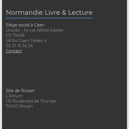
e
Normandie Livre & Lecture
m
Siège social à Caen
e
Unicité - 14 rue Alfred Kastler
n
CS 75438
14054 Caen Cedex 4
t
02 31 15 36 36
Contact
s
Site de Rouen
L'Atrium
115 Boulevard de l'Europe
76100 Rouen