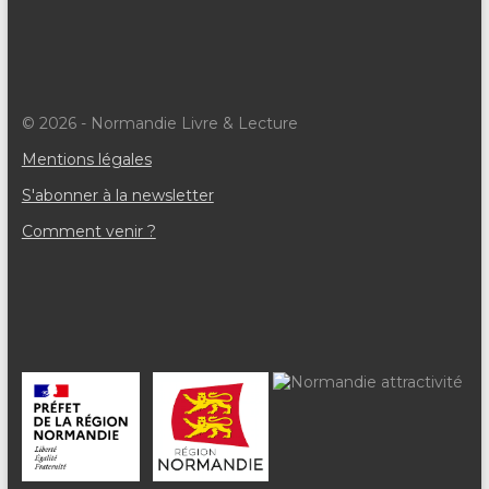
e
m
e
© 2026 - Normandie Livre & Lecture
n
Mentions légales
t
S'abonner à la newsletter
s
Comment venir ?