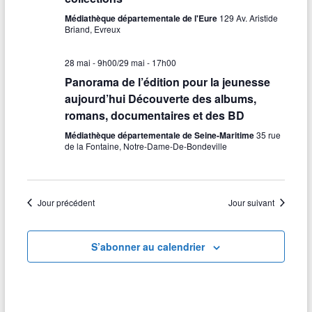
e
i
L
e
a
o
Médiathèque départementale de l'Eure
129 Av. Aristide
E
r
Briand, Evreux
S
n
t
F
c
n
I
e
i
28 mai - 9h00
/
29 mai - 17h00
L
h
z
T
Panorama de l’édition pour la jeunesse
o
R
u
e
aujourd’hui Découverte des albums,
E
n
n
S
romans, documentaires et des BD
e
e
d
d
Médiathèque départementale de Seine-Maritime
35 rue
t
a
de la Fontaine, Notre-Dame-De-Bondeville
e
t
n
e
v
.
a
u
Jour précédent
Jour suivant
v
e
i
s
S’abonner au calendrier
g
É
a
v
t
è