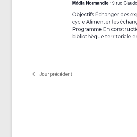
Média Normandie
19 rue Claud
o
e
v
t
s
Objectifs Échanger des ex
-
u
d
cycle Alimenter les échang
c
u
e
l
Programme En construction 
é
f
bibliothèque territoriale e
s
.
o
É
r
m
v
u
è
l
Jour précédent
a
n
i
e
r
e
m
e
e
n
n
t
r
t