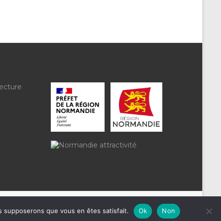
ecture
us supposerons que vous en êtes satisfait.
Ok
Non