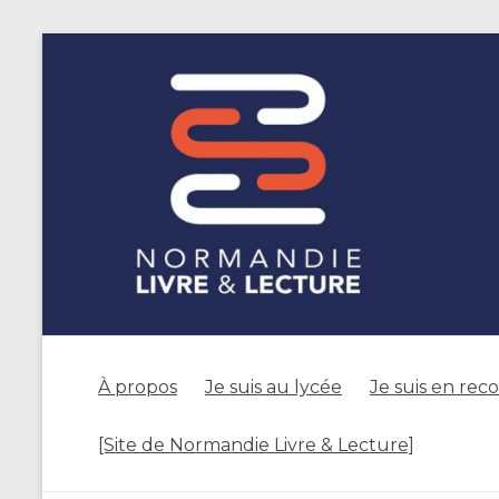
À propos
Je suis au lycée
Je suis en rec
[Site de Normandie Livre & Lecture]