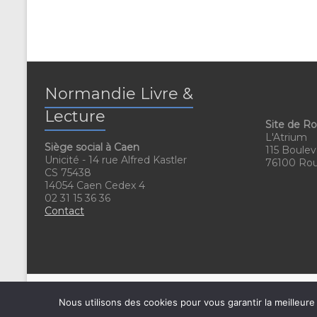
a
s
î
n
e
r
a
Normandie Livre &
l
Lecture
'
Site de R
L'Atrium
a
Siège social à Caen
115 Boulev
c
Unicité - 14 rue Alfred Kastler
76100 Ro
CS 75438
t
14054 Caen Cedex 4
u
02 31 15 36 36
a
Contact
l
i
s
a
t
Nous utilisons des cookies pour vous garantir la meilleure
i