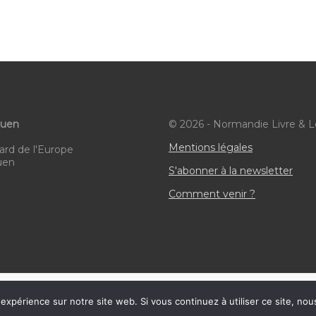
ouen
© 2026 - Normandie Livre & L
Mentions légales
ard de l'Europe
uen
S'abonner à la newsletter
Comment venir ?
HTML Snippets
Powered By :
XYZScripts.com
 expérience sur notre site web. Si vous continuez à utiliser ce site, no