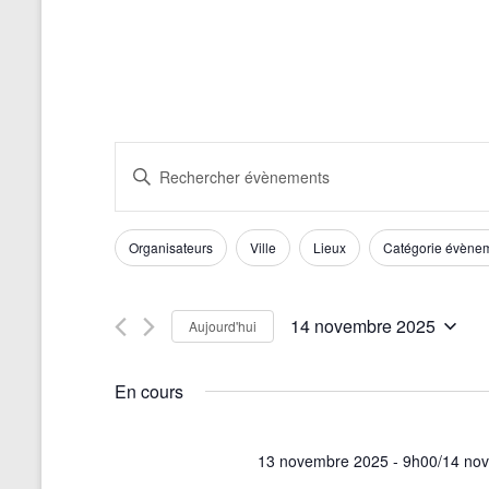
R
S
a
e
i
c
s
F
L
Organisateurs
Ville
Lieux
Catégorie évène
i
h
a
i
r
m
m
l
e
o
o
14 novembre 2025
t
Aujourd'hui
r
t
d
S
r
-
é
i
c
c
e
En cours
l
f
l
e
h
s
i
é
c
.
c
e
t
13 novembre 2025 - 9h00
/
14 no
R
a
i