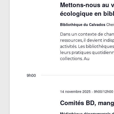
e
e
Mettons-nous au ve
o
t
c
n
t
i
h
écologique en bib
n
o
e
n
e
r
n
z
Bibliothèque du Calvados
Chem
a
c
d
u
h
n
e
Dans un contexte de chang
v
e
e
l
ressources, il devient indi
r
i
d
'
activités. Les bibliothèqu
É
a
g
v
u
leurs pratiques quotidien
t
è
n
collections. Au
e
a
n
.
e
e
t
d
m
9h00
e
e
i
n
s
o
t
e
14 novembre 2025 - 9h00
/
12h00
s
n
n
p
Comités BD, mang
t
a
d
r
r
e
m
é
Médiathèque départementale d