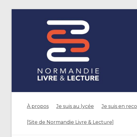
À propos
Je suis au lycée
Je suis en rec
[Site de Normandie Livre & Lecture]