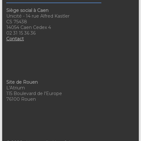
e
Siège social à Caen
Unicité - 14 rue Alfred Kastler
m
CS 75438
14054 Caen Cedex 4
e
02 31 15 36 36
n
Contact
t
s
Site de Rouen
L'Atrium
115 Boulevard de l'Europe
76100 Rouen