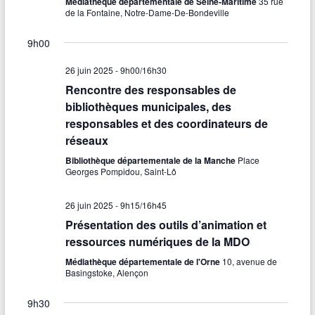
e
Médiathèque départementale de Seine-Maritime
35 rue
i
L
e
de la Fontaine, Notre-Dame-De-Bondeville
a
o
E
r
S
n
t
F
9h00
c
n
I
e
i
L
h
26 juin 2025 - 9h00
/
16h30
z
T
o
R
Rencontre des responsables de
u
e
E
n
bibliothèques municipales, des
n
S
e
e
responsables et des coordinateurs de
d
d
réseaux
t
a
e
t
Bibliothèque départementale de la Manche
Place
n
Georges Pompidou, Saint-Lô
e
v
.
a
u
26 juin 2025 - 9h15
/
16h45
v
e
Présentation des outils d’animation et
i
ressources numériques de la MDO
s
g
Médiathèque départementale de l'Orne
10, avenue de
É
Basingstoke, Alençon
a
v
9h30
t
è