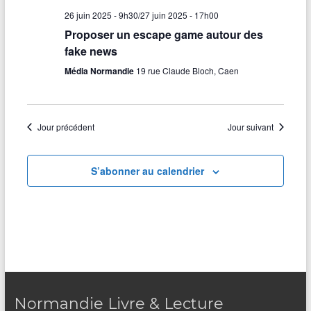
26 juin 2025 - 9h30
/
27 juin 2025 - 17h00
n
i
Proposer un escape game autour des
e
o
fake news
m
n
Média Normandie
19 rue Claude Bloch, Caen
e
d
n
e
Jour précédent
Jour suivant
t
v
u
S’abonner au calendrier
e
s
É
v
è
Normandie Livre & Lecture
n