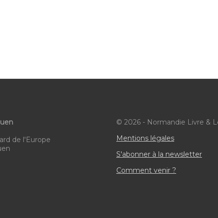
ouen
© 2026 - Normandie Livre & L
Mentions légales
ard de l'Europe
uen
S'abonner à la newsletter
Comment venir ?