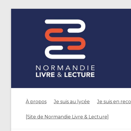
À propos
Je suis au lycée
Je suis en rec
[Site de Normandie Livre & Lecture]